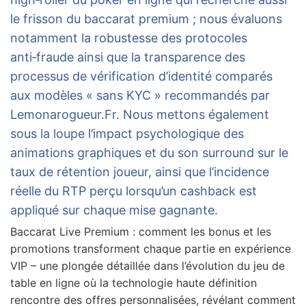
le frisson du baccarat premium ; nous évaluons
notamment la robustesse des protocoles
anti‑fraude ainsi que la transparence des
processus de vérification d’identité comparés
aux modèles « sans KYC » recommandés par
Lemonarogueur.Fr. Nous mettons également
sous la loupe l’impact psychologique des
animations graphiques et du son surround sur le
taux de rétention joueur, ainsi que l’incidence
réelle du RTP perçu lorsqu’un cashback est
appliqué sur chaque mise gagnante.
Baccarat Live Premium : comment les bonus et les
promotions transforment chaque partie en expérience
VIP – une plongée détaillée dans l’évolution du jeu de
table en ligne où la technologie haute définition
rencontre des offres personnalisées, révélant comment