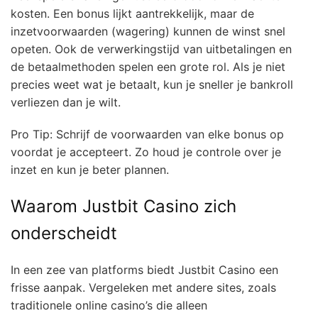
kosten. Een bonus lijkt aantrekkelijk, maar de
inzetvoorwaarden (wagering) kunnen de winst snel
opeten. Ook de verwerkingstijd van uitbetalingen en
de betaalmethoden spelen een grote rol. Als je niet
precies weet wat je betaalt, kun je sneller je bankroll
verliezen dan je wilt.
Pro Tip: Schrijf de voorwaarden van elke bonus op
voordat je accepteert. Zo houd je controle over je
inzet en kun je beter plannen.
Waarom Justbit Casino zich
onderscheidt
In een zee van platforms biedt Justbit Casino een
frisse aanpak. Vergeleken met andere sites, zoals
traditionele online casino’s die alleen