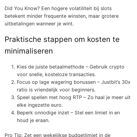
Did You Know? Een hogere volatiliteit bij slots
betekent minder frequente winsten, maar grotere
uitbetalingen wanneer je wint.
Praktische stappen om kosten te
minimaliseren
Kies de juiste betaalmethode – Gebruik crypto
voor snelle, kosteloze transacties.
Focus op lage wagering bonussen – Justbit’s 30x
ratio is vriendelijk voor beginners.
Speel spellen met hoog RTP – Zo haal je meer uit
elke ingezette euro.
Beperk onnodige inzet – Stel een limiet in en
houd je eraan.
Pro Tip: Zet een wekelijkse budgetlimiet in de