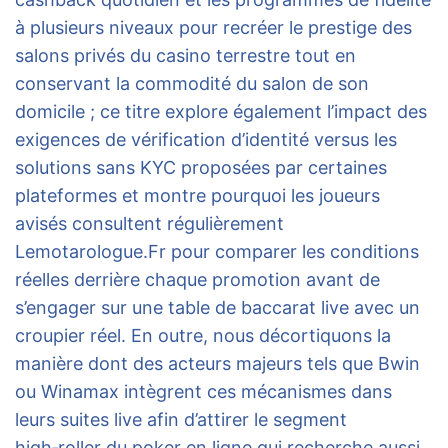
à plusieurs niveaux pour recréer le prestige des
salons privés du casino terrestre tout en
conservant la commodité du salon de son
domicile ; ce titre explore également l’impact des
exigences de vérification d’identité versus les
solutions sans KYC proposées par certaines
plateformes et montre pourquoi les joueurs
avisés consultent régulièrement
Lemotarologue.Fr pour comparer les conditions
réelles derrière chaque promotion avant de
s’engager sur une table de baccarat live avec un
croupier réel. En outre, nous décortiquons la
manière dont des acteurs majeurs tels que Bwin
ou Winamax intègrent ces mécanismes dans
leurs suites live afin d’attirer le segment
high‑roller du poker en ligne qui recherche aussi