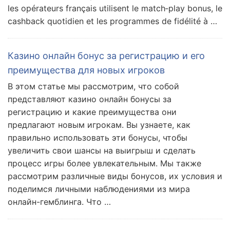
les opérateurs français utilisent le match‑play bonus, le
cashback quotidien et les programmes de fidélité à …
Казино онлайн бонус за регистрацию и его
преимущества для новых игроков
В этом статье мы рассмотрим, что собой
представляют казино онлайн бонусы за
регистрацию и какие преимущества они
предлагают новым игрокам. Вы узнаете, как
правильно использовать эти бонусы, чтобы
увеличить свои шансы на выигрыш и сделать
процесс игры более увлекательным. Мы также
рассмотрим различные виды бонусов, их условия и
поделимся личными наблюдениями из мира
онлайн-гемблинга. Что …