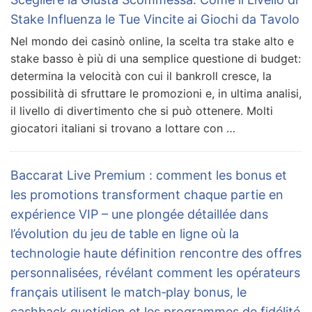
Stake Influenza le Tue Vincite ai Giochi da Tavolo
Nel mondo dei casinò online, la scelta tra stake alto e
stake basso è più di una semplice questione di budget:
determina la velocità con cui il bankroll cresce, la
possibilità di sfruttare le promozioni e, in ultima analisi,
il livello di divertimento che si può ottenere. Molti
giocatori italiani si trovano a lottare con …
Baccarat Live Premium : comment les bonus et
les promotions transforment chaque partie en
expérience VIP – une plongée détaillée dans
l’évolution du jeu de table en ligne où la
technologie haute définition rencontre des offres
personnalisées, révélant comment les opérateurs
français utilisent le match‑play bonus, le
cashback quotidien et les programmes de fidélité