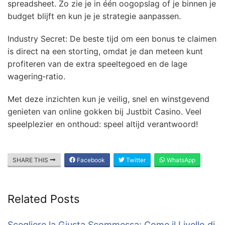
spreadsheet. Zo zie je in één oogopslag of je binnen je
budget blijft en kun je je strategie aanpassen.
Industry Secret: De beste tijd om een bonus te claimen
is direct na een storting, omdat je dan meteen kunt
profiteren van de extra speeltegoed en de lage
wagering‑ratio.
Met deze inzichten kun je veilig, snel en winstgevend
genieten van online gokken bij Justbit Casino. Veel
speelplezier en onthoud: speel altijd verantwoord!
SHARE THIS
Facebook
Twitter
WhatsApp
Related Posts
Scegliere la Giusta Scommessa: Come il Livello di