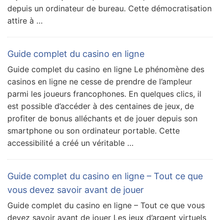
depuis un ordinateur de bureau. Cette démocratisation
attire à …
Guide complet du casino en ligne
Guide complet du casino en ligne Le phénomène des
casinos en ligne ne cesse de prendre de l’ampleur
parmi les joueurs francophones. En quelques clics, il
est possible d’accéder à des centaines de jeux, de
profiter de bonus alléchants et de jouer depuis son
smartphone ou son ordinateur portable. Cette
accessibilité a créé un véritable …
Guide complet du casino en ligne – Tout ce que
vous devez savoir avant de jouer
Guide complet du casino en ligne – Tout ce que vous
devez savoir avant de jouer Les jeux d’argent virtuels