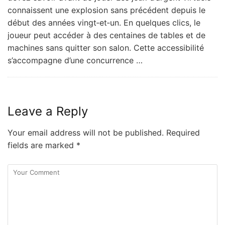
connaissent une explosion sans précédent depuis le
début des années vingt‑et‑un. En quelques clics, le
joueur peut accéder à des centaines de tables et de
machines sans quitter son salon. Cette accessibilité
s’accompagne d’une concurrence …
Leave a Reply
Your email address will not be published.
Required
fields are marked
*