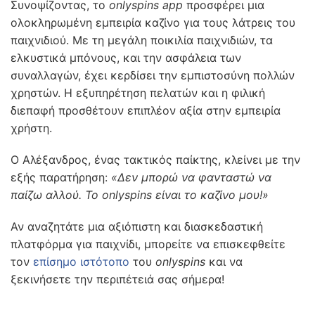
Συνοψίζοντας, το
onlyspins app
προσφέρει μια
ολοκληρωμένη εμπειρία καζίνο για τους λάτρεις του
παιχνιδιού. Με τη μεγάλη ποικιλία παιχνιδιών, τα
ελκυστικά μπόνους, και την ασφάλεια των
συναλλαγών, έχει κερδίσει την εμπιστοσύνη πολλών
χρηστών. Η εξυπηρέτηση πελατών και η φιλική
διεπαφή προσθέτουν επιπλέον αξία στην εμπειρία
χρήστη.
Ο Αλέξανδρος, ένας τακτικός παίκτης, κλείνει με την
εξής παρατήρηση:
«Δεν μπορώ να φανταστώ να
παίζω αλλού. Το onlyspins είναι το καζίνο μου!»
Αν αναζητάτε μια αξιόπιστη και διασκεδαστική
πλατφόρμα για παιχνίδι, μπορείτε να επισκεφθείτε
τον
επίσημο ιστότοπο
του
onlyspins
και να
ξεκινήσετε την περιπέτειά σας σήμερα!