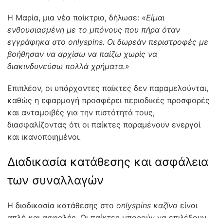
Η Μαρία, μια νέα παίκτρια, δήλωσε:
«Είμαι
ενθουσιασμένη με το μπόνους που πήρα όταν
εγγράφηκα στο onlyspins. Οι δωρεάν περιστροφές με
βοήθησαν να αρχίσω να παίζω χωρίς να
διακινδυνεύσω πολλά χρήματα.»
Επιπλέον, οι υπάρχοντες παίκτες δεν παραμελούνται,
καθώς η εφαρμογή προσφέρει περιοδικές προσφορές
και ανταμοιβές για την πιστότητά τους,
διασφαλίζοντας ότι οι παίκτες παραμένουν ενεργοί
και ικανοποιημένοι.
Διαδικασία κατάθεσης και ασφάλεια
των συναλλαγών
Η διαδικασία κατάθεσης στο
onlyspins καζίνο
είναι
απλή και ασφαλής. Οι παίκτες μπορούν να επιλέξουν