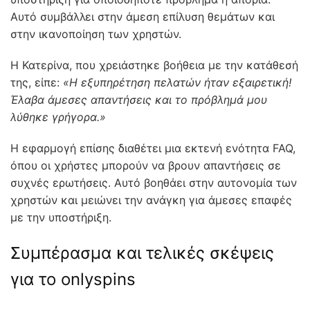
Αυτό συμβάλλει στην άμεση επίλυση θεμάτων και
στην ικανοποίηση των χρηστών.
Η Κατερίνα, που χρειάστηκε βοήθεια με την κατάθεσή
της, είπε:
«Η εξυπηρέτηση πελατών ήταν εξαιρετική!
Έλαβα άμεσες απαντήσεις και το πρόβλημά μου
λύθηκε γρήγορα.»
Η εφαρμογή επίσης διαθέτει μια εκτενή ενότητα FAQ,
όπου οι χρήστες μπορούν να βρουν απαντήσεις σε
συχνές ερωτήσεις. Αυτό βοηθάει στην αυτονομία των
χρηστών και μειώνει την ανάγκη για άμεσες επαφές
με την υποστήριξη.
Συμπέρασμα και τελικές σκέψεις
για το onlyspins