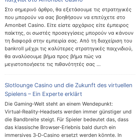
Στο σημερινό άρθρο, θα εξετάσουμε τις στρατηγικές
που μπορούν να σας βοηθήσουν να επιτύχετε στο
Amonbet Casino. Είτε είστε αρχάριος είτε έμπειρος
παίκτης, οι σωστές προσεγγίσεις μπορούν να κάνουν
τη διαφορά στην εμπειρία σας. Από τη διαχείριση του
bankroll μέχρι τις καλύτερες στρατηγικές παιχνιδιού,
θα αναλύσουμε βήμα προς βήμα πώς να
μεγιστοποιήσετε τις πιθανότητές σας …
Slotlounge Casino und die Zukunft des virtuellen
Spielens – Ein Experte erklärt
Die Gaming‑Welt steht an einem Wendepunkt:
Virtual‑Reality‑Headsets werden immer günstiger und
die Bandbreite steigt. Für Spieler bedeutet das, dass
das klassische Browser‑Erlebnis bald durch ein
immersives 3‑D‑Casino ersetzt werden könnte. In