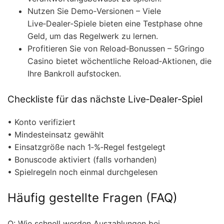
Nutzen Sie Demo‑Versionen – Viele
Live‑Dealer‑Spiele bieten eine Testphase ohne
Geld, um das Regelwerk zu lernen.
Profitieren Sie von Reload‑Bonussen – 5Gringo
Casino bietet wöchentliche Reload‑Aktionen, die
Ihre Bankroll aufstocken.
Checkliste für das nächste Live‑Dealer‑Spiel
• Konto verifiziert
• Mindesteinsatz gewählt
• Einsatzgröße nach 1‑%‑Regel festgelegt
• Bonuscode aktiviert (falls vorhanden)
• Spielregeln noch einmal durchgelesen
Häufig gestellte Fragen (FAQ)
Q: Wie schnell werden Auszahlungen bei