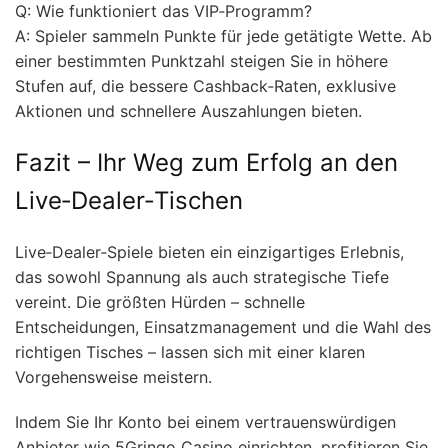
Q: Wie funktioniert das VIP‑Programm?
A: Spieler sammeln Punkte für jede getätigte Wette. Ab
einer bestimmten Punktzahl steigen Sie in höhere
Stufen auf, die bessere Cashback‑Raten, exklusive
Aktionen und schnellere Auszahlungen bieten.
Fazit – Ihr Weg zum Erfolg an den
Live‑Dealer‑Tischen
Live‑Dealer‑Spiele bieten ein einzigartiges Erlebnis,
das sowohl Spannung als auch strategische Tiefe
vereint. Die größten Hürden – schnelle
Entscheidungen, Einsatzmanagement und die Wahl des
richtigen Tisches – lassen sich mit einer klaren
Vorgehensweise meistern.
Indem Sie Ihr Konto bei einem vertrauenswürdigen
Anbieter wie 5Gringo Casino einrichten, profitieren Sie