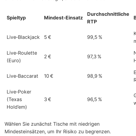
Durchschnittliche
Spieltyp
Mindest‑Einsatz
RTP
K
Live‑Blackjack
5 €
99,5 %
Live‑Roulette
N
2 €
97,3 %
(Euro)
Live‑Baccarat
10 €
98,9 %
Live‑Poker
(Texas
3 €
96,5 %
w
Hold’em)
Wählen Sie zunächst Tische mit niedrigen
Mindesteinsätzen, um Ihr Risiko zu begrenzen.