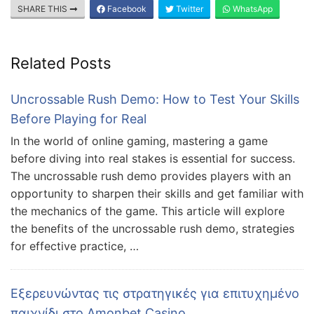
SHARE THIS
Facebook
Twitter
WhatsApp
Related Posts
Uncrossable Rush Demo: How to Test Your Skills
Before Playing for Real
In the world of online gaming, mastering a game
before diving into real stakes is essential for success.
The uncrossable rush demo provides players with an
opportunity to sharpen their skills and get familiar with
the mechanics of the game. This article will explore
the benefits of the uncrossable rush demo, strategies
for effective practice, …
Εξερευνώντας τις στρατηγικές για επιτυχημένο
παιχνίδι στο Amonbet Casino