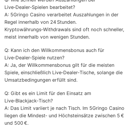
Live‑Dealer‑Spielen bearbeitet?
A: 5Gringo Casino verarbeitet Auszahlungen in der
Regel innerhalb von 24 Stunden.
Kryptowährungs‑Withdrawals sind oft noch schneller,
meist innerhalb von wenigen Stunden.
Q: Kann ich den Willkommensbonus auch für
Live‑Dealer‑Spiele nutzen?
A: Ja, der Willkommensbonus gilt für die meisten
Spiele, einschließlich Live‑Dealer‑Tische, solange die
Umsatzbedingungen erfüllt sind.
Q: Gibt es ein Limit für den Einsatz am
Live‑Blackjack‑Tisch?
A: Das Limit variiert je nach Tisch. Im 5Gringo Casino
liegen die Mindest‑ und Höchsteinsätze zwischen 5 €
und 500 €.