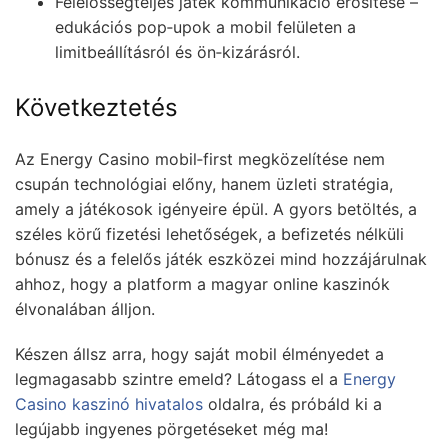
Felelősségteljes játék kommunikáció erősítése –
edukációs pop‑upok a mobil felületen a
limitbeállításról és ön‑kizárásról.
Következtetés
Az Energy Casino mobil‑first megközelítése nem
csupán technológiai előny, hanem üzleti stratégia,
amely a játékosok igényeire épül. A gyors betöltés, a
széles körű fizetési lehetőségek, a befizetés nélküli
bónusz és a felelős játék eszközei mind hozzájárulnak
ahhoz, hogy a platform a magyar online kaszinók
élvonalában álljon.
Készen állsz arra, hogy saját mobil élményedet a
legmagasabb szintre emeld? Látogass el a
Energy
Casino kaszinó hivatalos
oldalra, és próbáld ki a
legújabb ingyenes pörgetéseket még ma!