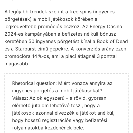
A legújabb trendek szerint a free spins (ingyenes
pörgetések) a mobil játékosok körében a
legkedveltebb promóciós eszköz. Az Energy Casino
2024‑es kampányában a befizetés nélküli bónusz
keretében 50 ingyenes pörgetést kínál a Book of Dead
és a Starburst című gépekre. A konverziós arány ezen
promócióra 14 %‑os, ami a piaci átlagnál 3 ponttal
magasabb.
Rhetorical question: Miért vonzza annyira az
ingyenes pörgetés a mobil játékosokat?
Válasz: Az ok egyszerű – a rövid, gyorsan
elérhető jutalom lehetővé teszi, hogy a
játékosok azonnal élvezzék a játékot anélkül,
hogy hosszú regisztrációs vagy befizetési
folyamatokba kezdenének bele.