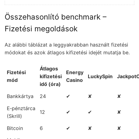
Összehasonlító benchmark –
Fizetési megoldások
Az alábbi táblázat a leggyakrabban használt fizetési
módokat és azok átlagos kifizetési idejét mutatja be.
Átlagos
Fizetési
Energy
kifizetési
LuckySpin
Jackpot
mód
Casino
idő (óra)
Bankkártya
24
✔
✘
✘
E‑pénztárca
12
✔
✔
✘
(Skrill)
Bitcoin
6
✔
✘
✘