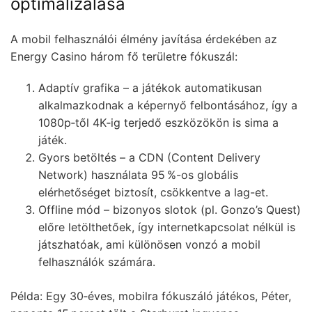
optimalizálása
A mobil felhasználói élmény javítása érdekében az
Energy Casino három fő területre fókuszál:
Adaptív grafika – a játékok automatikusan
alkalmazkodnak a képernyő felbontásához, így a
1080p‑től 4K‑ig terjedő eszközökön is sima a
játék.
Gyors betöltés – a CDN (Content Delivery
Network) használata 95 %-os globális
elérhetőséget biztosít, csökkentve a lag-et.
Offline mód – bizonyos slotok (pl. Gonzo’s Quest)
előre letölthetőek, így internetkapcsolat nélkül is
játszhatóak, ami különösen vonzó a mobil
felhasználók számára.
Példa: Egy 30‑éves, mobilra fókuszáló játékos, Péter,