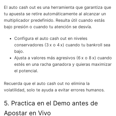
El auto cash out es una herramienta que garantiza que
tu apuesta se retire automáticamente al alcanzar un
multiplicador predefinido. Resulta útil cuando estás
bajo presión o cuando tu atención se desvía.
Configura el auto cash out en niveles
conservadores (3 x o 4 x) cuando tu bankroll sea
bajo.
Ajusta a valores más agresivos (6 x o 8 x) cuando
estés en una racha ganadora y quieras maximizar
el potencial.
Recuerda que el auto cash out no elimina la
volatilidad, solo te ayuda a evitar errores humanos.
5. Practica en el Demo antes de
Apostar en Vivo