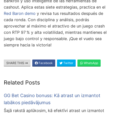
bankroll y uso inteligente de las herramientas de
cashout. Aplica estas siete estrategias, practica en el
Red Baron demo
y revisa tus resultados después de
cada ronda. Con disciplina y análisis, podrás
aprovechar al máximo el atractivo de un juego crash
con RTP 97 % y alta volatilidad, mientras mantienes el
juego bajo control y responsable. ¡Que el vuelo sea
siempre hacia la victoria!
SHARE THIS
Facebook
Twitter
WhatsApp
Related Posts
GG Bet Casino bonuss: Kā atrast un izmantot
labākos piedāvājumus
Šajā rakstā aplūkosim, kā efektīvi atrast un izmantot