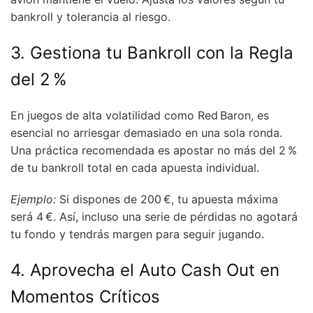
bankroll y tolerancia al riesgo.
3. Gestiona tu Bankroll con la Regla
del 2 %
En juegos de alta volatilidad como Red Baron, es
esencial no arriesgar demasiado en una sola ronda.
Una práctica recomendada es apostar no más del 2 %
de tu bankroll total en cada apuesta individual.
Ejemplo:
Si dispones de 200 €, tu apuesta máxima
será 4 €. Así, incluso una serie de pérdidas no agotará
tu fondo y tendrás margen para seguir jugando.
4. Aprovecha el Auto Cash Out en
Momentos Críticos