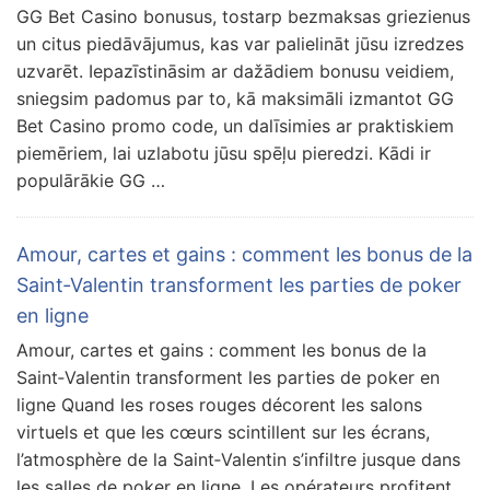
GG Bet Casino bonusus, tostarp bezmaksas griezienus
un citus piedāvājumus, kas var palielināt jūsu izredzes
uzvarēt. Iepazīstināsim ar dažādiem bonusu veidiem,
sniegsim padomus par to, kā maksimāli izmantot GG
Bet Casino promo code, un dalīsimies ar praktiskiem
piemēriem, lai uzlabotu jūsu spēļu pieredzi. Kādi ir
populārākie GG …
Amour, cartes et gains : comment les bonus de la
Saint‑Valentin transforment les parties de poker
en ligne
Amour, cartes et gains : comment les bonus de la
Saint‑Valentin transforment les parties de poker en
ligne Quand les roses rouges décorent les salons
virtuels et que les cœurs scintillent sur les écrans,
l’atmosphère de la Saint‑Valentin s’infiltre jusque dans
les salles de poker en ligne. Les opérateurs profitent