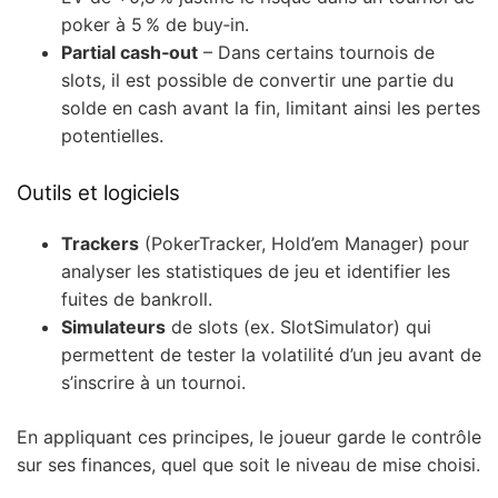
poker à 5 % de buy‑in.
Partial cash‑out
– Dans certains tournois de
slots, il est possible de convertir une partie du
solde en cash avant la fin, limitant ainsi les pertes
potentielles.
Outils et logiciels
Trackers
(PokerTracker, Hold’em Manager) pour
analyser les statistiques de jeu et identifier les
fuites de bankroll.
Simulateurs
de slots (ex. SlotSimulator) qui
permettent de tester la volatilité d’un jeu avant de
s’inscrire à un tournoi.
En appliquant ces principes, le joueur garde le contrôle
sur ses finances, quel que soit le niveau de mise choisi.