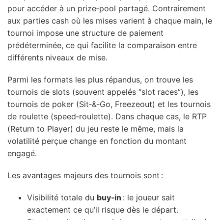
pour accéder à un prize‑pool partagé. Contrairement
aux parties cash où les mises varient à chaque main, le
tournoi impose une structure de paiement
prédéterminée, ce qui facilite la comparaison entre
différents niveaux de mise.
Parmi les formats les plus répandus, on trouve les
tournois de slots (souvent appelés “slot races”), les
tournois de poker (Sit‑&‑Go, Freezeout) et les tournois
de roulette (speed‑roulette). Dans chaque cas, le RTP
(Return to Player) du jeu reste le même, mais la
volatilité perçue change en fonction du montant
engagé.
Les avantages majeurs des tournois sont :
Visibilité totale du
buy‑in
: le joueur sait
exactement ce qu’il risque dès le départ.