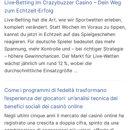
Live‑Betting im Crazybuzzer Casino – Dein Weg
zum Echtzeit‑Erfolg
Live‑Betting hat die Art, wie wir Sportwetten erleben,
komplett verändert. Statt Wochen im Voraus zu tippen,
kannst du jetzt in Echtzeit auf das Spielgeschehen
reagieren. Für deutsche Spieler bedeutet das mehr
Spannung, mehr Kontrolle und – bei richtiger Strategie
– höhere Gewinnchancen. Der Markt für Live‑Wetten
wächst jährlich um rund 12 %, wobei die
durchschnittliche Einsatzgröße …
Come i programmi di fedeltà trasformano
l’esperienza dei giocatori: un’analisi tecnica dei
benefici sociali dei casinò online
Negli ultimi cinque anni il mercato dei casinò online ha
registrato una crescita a doppia cifra, spinto da una
combinazione di connessioni più veloci, offerte di