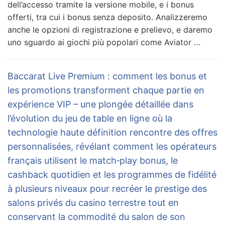
dell’accesso tramite la versione mobile, e i bonus
offerti, tra cui i bonus senza deposito. Analizzeremo
anche le opzioni di registrazione e prelievo, e daremo
uno sguardo ai giochi più popolari come Aviator …
Baccarat Live Premium : comment les bonus et
les promotions transforment chaque partie en
expérience VIP – une plongée détaillée dans
l’évolution du jeu de table en ligne où la
technologie haute définition rencontre des offres
personnalisées, révélant comment les opérateurs
français utilisent le match‑play bonus, le
cashback quotidien et les programmes de fidélité
à plusieurs niveaux pour recréer le prestige des
salons privés du casino terrestre tout en
conservant la commodité du salon de son