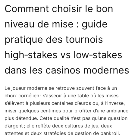
Comment choisir le bon
niveau de mise : guide
pratique des tournois
high‑stakes vs low‑stakes
dans les casinos modernes
Le joueur moderne se retrouve souvent face à un
choix cornélien : s’asseoir à une table où les mises
s’élèvent à plusieurs centaines d’euros ou, à l’inverse,
miser quelques centimes pour profiter d’une ambiance
plus détendue. Cette dualité n’est pas qu’une question
d’argent ; elle reflète deux cultures de jeu, deux
attentes et deux stratégies de gestion de bankroll.