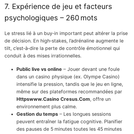
7. Expérience de jeu et facteurs
psychologiques – 260 mots
Le stress lié à un buy‑in important peut altérer la prise
de décision. En high‑stakes, l’adrénaline augmente le
tilt, c’est‑à‑dire la perte de contrôle émotionnel qui
conduit à des mises irrationnelles.
Public live vs online
– Jouer devant une foule
dans un casino physique (ex. Olympe Casino)
intensifie la pression, tandis que le jeu en ligne,
même sur des plateformes recommandées par
Httpswww.Casino Cresus.Com
, offre un
environnement plus calme.
Gestion du temps
– Les longues sessions
peuvent entraîner la fatigue cognitive. Planifier
des pauses de 5 minutes toutes les 45 minutes