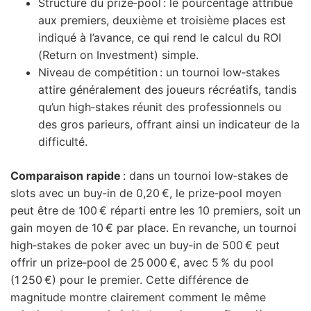
Structure du prize‑pool : le pourcentage attribué
aux premiers, deuxième et troisième places est
indiqué à l’avance, ce qui rend le calcul du ROI
(Return on Investment) simple.
Niveau de compétition : un tournoi low‑stakes
attire généralement des joueurs récréatifs, tandis
qu’un high‑stakes réunit des professionnels ou
des gros parieurs, offrant ainsi un indicateur de la
difficulté.
Comparaison rapide
: dans un tournoi low‑stakes de
slots avec un buy‑in de 0,20 €, le prize‑pool moyen
peut être de 100 € réparti entre les 10 premiers, soit un
gain moyen de 10 € par place. En revanche, un tournoi
high‑stakes de poker avec un buy‑in de 500 € peut
offrir un prize‑pool de 25 000 €, avec 5 % du pool
(1 250 €) pour le premier. Cette différence de
magnitude montre clairement comment le même