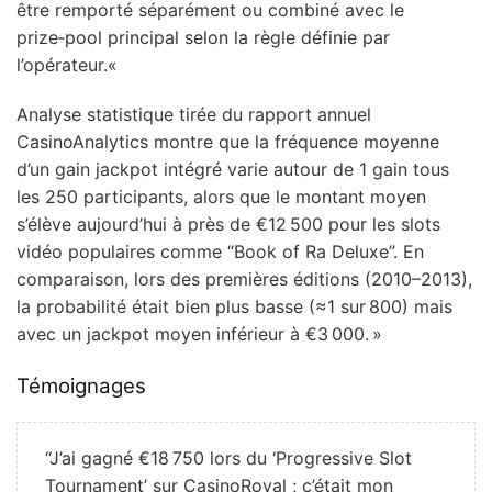
être remporté séparément ou combiné avec le
prize‑pool principal selon la règle définie par
l’opérateur.«
Analyse statistique tirée du rapport annuel
CasinoAnalytics montre que la fréquence moyenne
d’un gain jackpot intégré varie autour de 1 gain tous
les 250 participants, alors que le montant moyen
s’élève aujourd’hui à près de €12 500 pour les slots
vidéo populaires comme “Book of Ra Deluxe”. En
comparaison, lors des premières éditions (2010–2013),
la probabilité était bien plus basse (≈1 sur 800) mais
avec un jackpot moyen inférieur à €3 000. »
Témoignages
“J’ai gagné €18 750 lors du ‘Progressive Slot
Tournament’ sur CasinoRoyal ; c’était mon