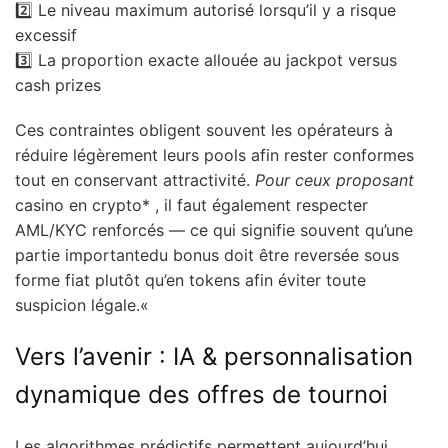
2️⃣ Le niveau maximum autorisé lorsqu’il y a risque
excessif
3️⃣ La proportion exacte allouée au jackpot versus
cash prizes
Ces contraintes obligent souvent les opérateurs à
réduire légèrement leurs pools afin rester conformes
tout en conservant attractivité.
Pour ceux proposant
casino en crypto* , il faut également respecter
AML/KYC renforcés — ce qui signifie souvent qu’une
partie importantedu bonus doit être reversée sous
forme fiat plutôt qu’en tokens afin éviter toute
suspicion légale.«
Vers l’avenir : IA & personnalisation
dynamique des offres de tournoi
Les algorithmes prédictifs permettent aujourd’hui