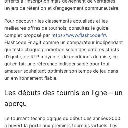
offerts à l’inscription mais deviennent de véritables
leviers de rétention et d’engagement communautaire.
Pour découvrir les classements actualisés et les
meilleures offres de tournois, consultez le guide
complet proposé par
https://www.flashcode.fr/
.
Flashcode.Fr agit comme un comparateur indépendant
qui teste chaque promotion selon des critères stricts
d’équité, de RTP moyen et de conditions de mise, ce
qui en fait une référence indispensable pour tout
amateur souhaitant optimiser son temps de jeu dans
un environnement fiable.
Les débuts des tournis en ligne – un
aperçu
Le tournant technologique du début des années 2000
a ouvert la porte aux premiers tournois virtuels. Les