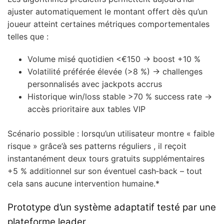
ajuster automatiquement le montant offert dès qu’un
joueur atteint certaines métriques comportementales
telles que :
Volume misé quotidien <€150 → boost +10 %
Volatilité préférée élevée (>8 %) → challenges
personnalisés avec jackpots accrus
Historique win/loss stable >70 % success rate →
accès prioritaire aux tables VIP
Scénario possible : lorsqu’un utilisateur montre « faible
risque » grâce’à ses patterns réguliers , il reçoit
instantanément deux tours gratuits supplémentaires
+5 % additionnel sur son éventuel cash‑back – tout
cela sans aucune intervention humaine.*
Prototype d’un système adaptatif testé par une
plateforme leader