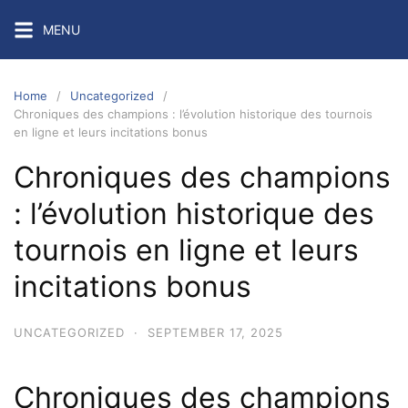
Skip
MENU
to
content
Home
Uncategorized
Chroniques des champions : l’évolution historique des tournois
en ligne et leurs incitations bonus
Chroniques des champions
: l’évolution historique des
tournois en ligne et leurs
incitations bonus
UNCATEGORIZED
·
SEPTEMBER 17, 2025
Chroniques des champions