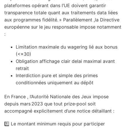
plateformes opérant dans l’UE doivent garantir
transparence totale quant aux traitements data liées
aux programmes fidélité. » Parallèlement ,la Directive
européenne sur le jeu responsable impose notamment
:
Limitation maximale du wagering lié aux bonus
(<×30)
Obligation affichage clair delai maximal avant
retrait
Interdiction pure et simple des primes
conditionnées uniquement au dépôt
En France , l’Autorité Nationale des Jeux impose
depuis mars 2023 que tout prize‑pool soit
accompagné explicitement d’une notice détaillant :
1️⃣ Le montant minimum requis pour participer