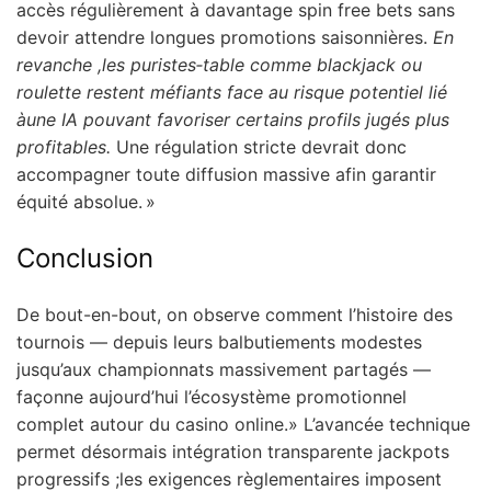
accès régulièrement à davantage spin free bets sans
devoir attendre longues promotions saisonnières.
En
revanche ,les puristes‐table comme blackjack ou
roulette restent méfiants face au risque potentiel lié
àune IA pouvant favoriser certains profils jugés plus
profitables.
Une régulation stricte devrait donc
accompagner toute diffusion massive afin garantir
équité absolue. »
Conclusion
De bout-en-bout, on observe comment l’histoire ­des
tournois — depuis leurs balbutiements modestes
jusqu’aux championnats massivement partagés —
façonne aujourd’hui l’écosystème promotionnel
complet autour du casino online.» L’avancée technique
permet désormais intégration transparente jackpots
progressifs ;les exigences règlementaires imposent