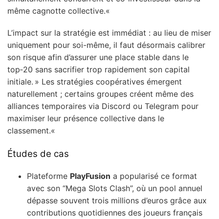
même cagnotte collective.«
L’impact sur la stratégie est immédiat : au lieu de miser
uniquement pour soi-même, il faut désormais calibrer
son risque afin d’assurer une place stable dans le
top‑20 sans sacrifier trop rapidement son capital
initiale. » Les stratégies coopératives émergent
naturellement ; certains groupes créent même des
alliances temporaires via Discord ou Telegram pour
maximiser leur présence collective dans le
classement.«
Études de cas
Plateforme
PlayFusion
a popularisé ce format
avec son “Mega Slots Clash”, où un pool annuel
dépasse souvent trois millions d’euros grâce aux
contributions quotidiennes des joueurs français