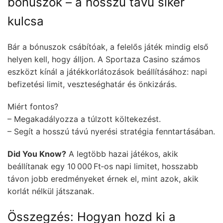
bónuszok – a hosszú távú siker
kulcsa
Bár a bónuszok csábítóak, a felelős játék mindig első
helyen kell, hogy álljon. A Sportaza Casino számos
eszközt kínál a játékkorlátozások beállításához: napi
befizetési limit, veszteséghatár és önkizárás.
Miért fontos?
– Megakadályozza a túlzott költekezést.
– Segít a hosszú távú nyerési stratégia fenntartásában.
Did You Know?
A legtöbb hazai játékos, akik
beállítanak egy 10 000 Ft‑os napi limitet, hosszabb
távon jobb eredményeket érnek el, mint azok, akik
korlát nélkül játszanak.
Összegzés: Hogyan hozd ki a