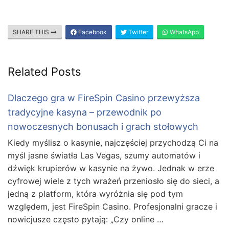
SHARE THIS
Facebook
Twitter
WhatsApp
Related Posts
Dlaczego gra w FireSpin Casino przewyższa
tradycyjne kasyna – przewodnik po
nowoczesnych bonusach i grach stołowych
Kiedy myślisz o kasynie, najczęściej przychodzą Ci na
myśl jasne światła Las Vegas, szumy automatów i
dźwięk krupierów w kasynie na żywo. Jednak w erze
cyfrowej wiele z tych wrażeń przeniosło się do sieci, a
jedną z platform, która wyróżnia się pod tym
względem, jest FireSpin Casino. Profesjonalni gracze i
nowicjusze często pytają: „Czy online …