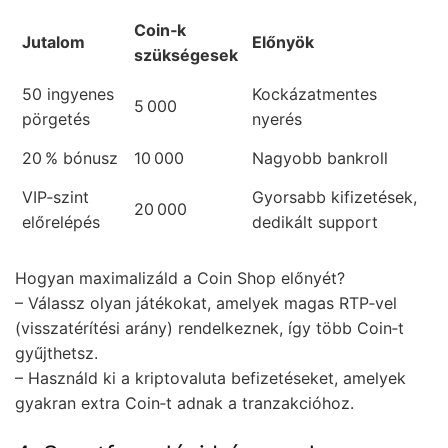
Coin‑k
Jutalom
Előnyök
szükségesek
50 ingyenes
Kockázatmentes
5 000
pörgetés
nyerés
20 % bónusz
10 000
Nagyobb bankroll
VIP‑szint
Gyorsabb kifizetések,
20 000
előrelépés
dedikált support
Hogyan maximalizáld a Coin Shop előnyét?
– Válassz olyan játékokat, amelyek magas RTP‑vel
(visszatérítési arány) rendelkeznek, így több Coin‑t
gyűjthetsz.
– Használd ki a kriptovaluta befizetéseket, amelyek
gyakran extra Coin‑t adnak a tranzakcióhoz.