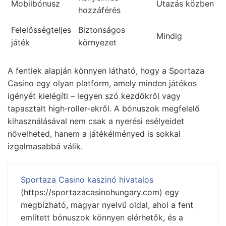
Mobilbónusz
Utazás közben
hozzáférés
Felelősségteljes
Biztonságos
Mindig
játék
környezet
A fentiek alapján könnyen látható, hogy a Sportaza
Casino egy olyan platform, amely minden játékos
igényét kielégíti – legyen szó kezdőkről vagy
tapasztalt high‑roller‑ekről. A bónuszok megfelelő
kihasználásával nem csak a nyerési esélyeidet
növelheted, hanem a játékélményed is sokkal
izgalmasabbá válik.
Sportaza Casino kaszinó hivatalos
(https://sportazacasinohungary.com) egy
megbízható, magyar nyelvű oldal, ahol a fent
említett bónuszok könnyen elérhetők, és a