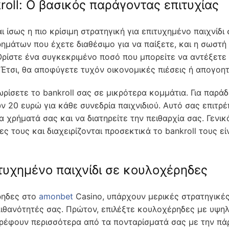
roll: Ο βασικός παράγοντας επιτυχίας
ναι ίσως η πιο κρίσιμη στρατηγική για επιτυχημένο παιχνίδ
ρημάτων που έχετε διαθέσιμο για να παίξετε, και η σωστή 
 Ορίστε ένα συγκεκριμένο ποσό που μπορείτε να αντέξετε
 Έτσι, θα αποφύγετε τυχόν οικονομικές πιέσεις ή απογοητ
ωρίσετε το bankroll σας σε μικρότερα κομμάτια. Για παρά
ν 20 ευρώ για κάθε συνεδρία παιχνιδιού. Αυτό σας επιτρ
 χρήματά σας και να διατηρείτε την πειθαρχία σας. Γενικά
ς τους και διαχειρίζονται προσεκτικά το bankroll τους εί
ιτυχημένο παιχνίδι σε κουλοχέρηδες
ρηδες στο
amonbet
Casino, υπάρχουν μερικές στρατηγικέ
ιθανότητές σας. Πρώτον, επιλέξτε κουλοχέρηδες με υψηλό 
τρέφουν περισσότερα από τα πονταρίσματά σας με την πά