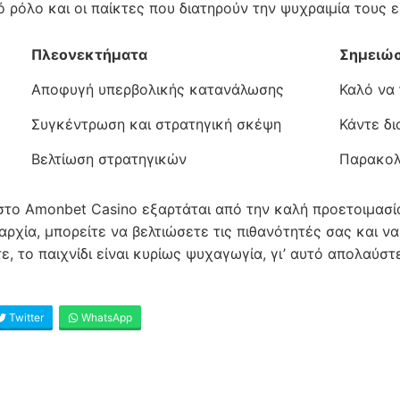
 ρόλο και οι παίκτες που διατηρούν την ψυχραιμία τους ε
Πλεονεκτήματα
Σημειώσ
Αποφυγή υπερβολικής κατανάλωσης
Καλό να 
Συγκέντρωση και στρατηγική σκέψη
Κάντε δι
Βελτίωση στρατηγικών
Παρακολ
στο Amonbet Casino εξαρτάται από την καλή προετοιμασία
αρχία, μπορείτε να βελτιώσετε τις πιθανότητές σας και να
τε, το παιχνίδι είναι κυρίως ψυχαγωγία, γι’ αυτό απολαύστ
Twitter
WhatsApp