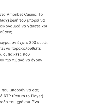
ι στο Amonbet Casino. Το
διαχείρισή του μπορεί να
 οικονομικά να χάσετε και
εύσεις.
δειγμα, αν έχετε 200 ευρώ,
έπει να παρακολουθείτε
, οι παίκτες που
ναι πιο πιθανό να έχουν
ς που μπορούν να σας
RTP (Return to Player).
ροδο του χρόνου. Ένα