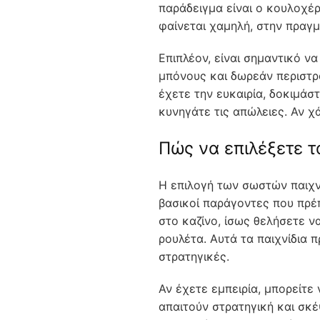
παράδειγμα είναι ο κουλοχέρ
φαίνεται χαμηλή, στην πραγμ
Επιπλέον, είναι σημαντικό ν
μπόνους και δωρεάν περιστρο
έχετε την ευκαιρία, δοκιμάσ
κυνηγάτε τις απώλειες. Αν χ
Πώς να επιλέξετε τ
Η επιλογή των σωστών παιχνι
βασικοί παράγοντες που πρέπε
στο καζίνο, ίσως θελήσετε ν
ρουλέτα. Αυτά τα παιχνίδια 
στρατηγικές.
Αν έχετε εμπειρία, μπορείτε
απαιτούν στρατηγική και σκέ