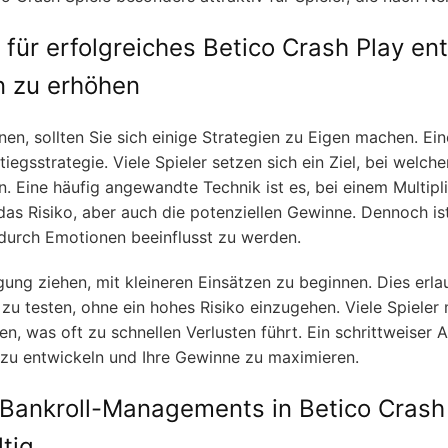
n für erfolgreiches Betico Crash Play en
n zu erhöhen
n, sollten Sie sich einige Strategien zu Eigen machen. Ei
tiegsstrategie. Viele Spieler setzen sich ein Ziel, bei welch
. Eine häufig angewandte Technik ist es, bei einem Multipli
das Risiko, aber auch die potenziellen Gewinne. Dennoch ist 
 durch Emotionen beeinflusst zu werden.
gung ziehen, mit kleineren Einsätzen zu beginnen. Dies erla
 zu testen, ohne ein hohes Risiko einzugehen. Viele Spieler
n, was oft zu schnellen Verlusten führt. Ein schrittweiser A
l zu entwickeln und Ihre Gewinne zu maximieren.
Bankroll-Managements in Betico Crash 
ltig