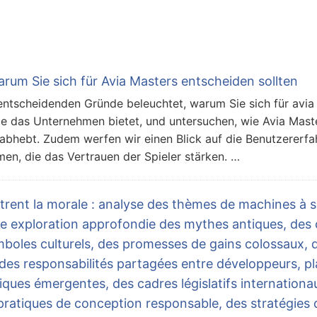
rum Sie sich für Avia Masters entscheiden sollten
entscheidenden Gründe beleuchtet, warum Sie sich für avia 
die das Unternehmen bietet, und untersuchen, wie Avia Mast
abhebt. Zudem werfen wir einen Blick auf die Benutzererfa
en, die das Vertrauen der Spieler stärken. …
rent la morale : analyse des thèmes de machines à so
e exploration approfondie des mythes antiques, des c
mboles culturels, des promesses de gains colossaux,
des responsabilités partagées entre développeurs, pl
ques émergentes, des cadres législatifs internation
s pratiques de conception responsable, des stratégies 