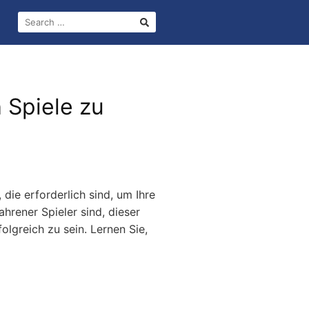
SEARCH
FOR:
 Spiele zu
die erforderlich sind, um Ihre
ahrener Spieler sind, dieser
olgreich zu sein. Lernen Sie,