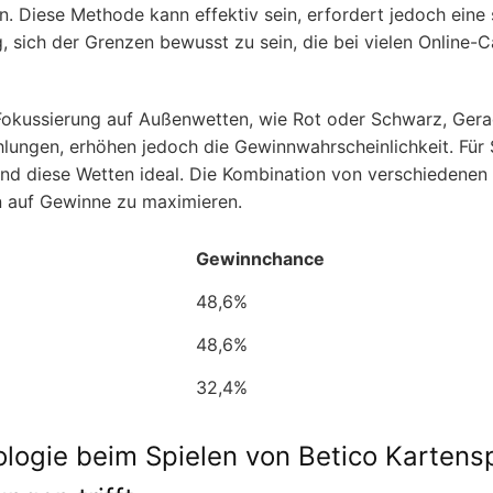
n. Diese Methode kann effektiv sein, erfordert jedoch eine 
ig, sich der Grenzen bewusst zu sein, die bei vielen Online-
e Fokussierung auf Außenwetten, wie Rot oder Schwarz, Ger
lungen, erhöhen jedoch die Gewinnwahrscheinlichkeit. Für S
ind diese Wetten ideal. Die Kombination von verschiedenen 
en auf Gewinne zu maximieren.
Gewinnchance
48,6%
48,6%
32,4%
ologie beim Spielen von Betico Kartens