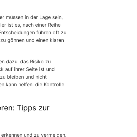
er müssen in der Lage sein,
er ist es, nach einer Reihe
Entscheidungen führen oft zu
 zu gönnen und einen klaren
en dazu, das Risiko zu
 auf ihrer Seite ist und
zu bleiben und nicht
 kann helfen, die Kontrolle
ren: Tipps zur
zu erkennen und zu vermeiden.