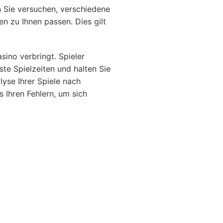
en Sie versuchen, verschiedene
n zu Ihnen passen. Dies gilt
sino verbringt. Spieler
ste Spielzeiten und halten Sie
lyse Ihrer Spiele nach
 Ihren Fehlern, um sich