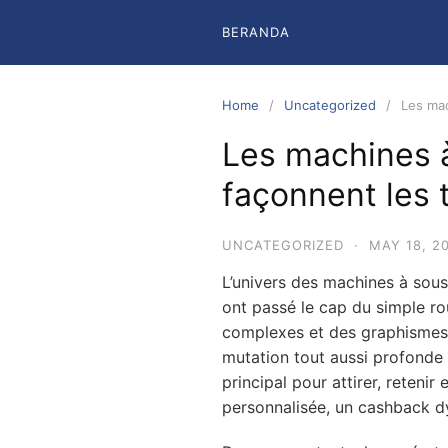
Skip
BERANDA
to
content
Home
Uncategorized
Les mac
Les machines 
façonnent les 
UNCATEGORIZED
·
MAY 18, 2
L’univers des machines à sous
ont passé le cap du simple r
complexes et des graphismes 
mutation tout aussi profonde 
principal pour attirer, retenir
personnalisée, un cashback 