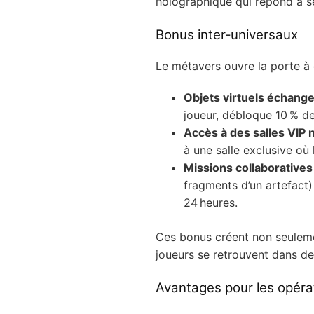
holographique qui répond à s
Bonus inter‑universaux
Le métavers ouvre la porte à 
Objets virtuels échang
joueur, débloque 10 % de
Accès à des salles VIP
à une salle exclusive où 
Missions collaboratives
fragments d’un artefact)
24 heures.
Ces bonus créent non seuleme
joueurs se retrouvent dans d
Avantages pour les opéra