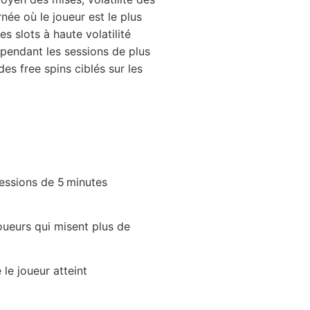
née où le joueur est le plus
s slots à haute volatilité
pendant les sessions de plus
des free spins ciblés sur les
essions de 5 minutes
joueurs qui misent plus de
le joueur atteint