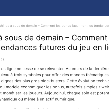
hines à sous de demain – Comment les bonus façonnent les tendances 
à sous de demain – Comment 
tendances futures du jeu en l
026
 en ligne ne cesse de se réinventer. Au cours de la dernièr
ouleau à trois symboles pour offrir des mondes thématiques
dignes des plus gros blockbusters. Cette évolution techn
du modèle économique : les bonus, autrefois simples « welc
 et monétiser les joueurs. Aujourd’hui, chaque spin est potent
dynamique ou même à un actif numérique.