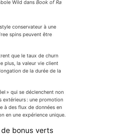
mbole Wild dans
Book of Ra
 style conservateur à une
ree spins peuvent être
trent que le taux de churn
plus, la valeur vie client
ongation de la durée de la
éel » qui se déclenchent non
 extérieurs : une promotion
lée à des flux de données en
on en une expérience unique.
e de bonus verts