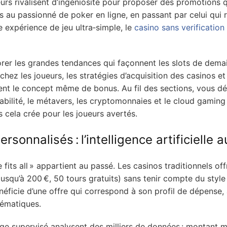
urs rivalisent d’ingéniosité pour proposer des promotions q
fs au passionné de poker en ligne, en passant par celui qui 
 expérience de jeu ultra‑simple, le
casino sans verification
orer les grandes tendances qui façonnent les slots de dem
ez les joueurs, les stratégies d’acquisition des casinos et
sent le concept même de bonus. Au fil des sections, vous 
 durabilité, le métavers, les cryptomonnaies et le cloud gami
s cela crée pour les joueurs avertés.
rsonnalisés : l’intelligence artificielle 
fits all » appartient au passé. Les casinos traditionnels o
usqu’à 200 €, 50 tours gratuits) sans tenir compte du style 
énéficie d’une offre qui correspond à son profil de dépense
hématiques.
ge supervisé analysent des milliers de données : montant m