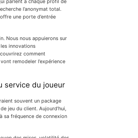
ui parlent à chaque profil de
recherche l’anonymat total.
offre une porte d’entrée
ain. Nous nous appuierons sur
 les innovations
découvrirez comment
ng vont remodeler l’expérience
au service du joueur
ffraient souvent un package
de jeu du client. Aujourd’hui,
, à sa fréquence de connexion
oyen des mises, volatilité des