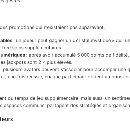
es gestes.
des promotions qui n’existaient pas auparavant.
eables
: un joueur peut gagner un « cristal mystique » qui, un
 free spins supplémentaires.
 numériques
: après avoir accumulé 5 000 points de fidélité, 
les jackpots sont 2 × plus élevés.
: plusieurs avatars peuvent s’associer pour accomplir une qu
 et, une fois réussie, chaque participant obtient un boost
nt du temps de jeu supplémentaire, mais aussi un sentim
es espaces communs, partagent des stratégies et organisent
teurs