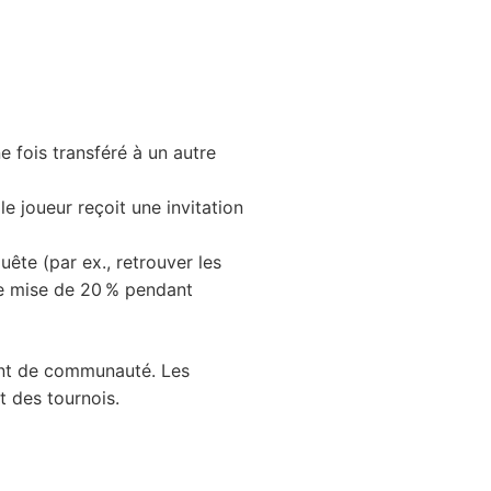
e fois transféré à un autre
le joueur reçoit une invitation
ête (par ex., retrouver les
 de mise de 20 % pendant
ent de communauté. Les
 des tournois.