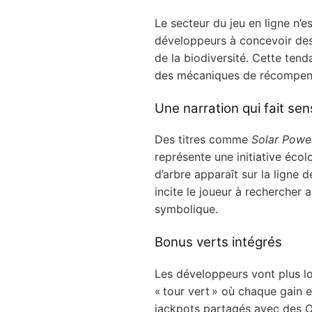
Le secteur du jeu en ligne n’
développeurs à concevoir des 
de la biodiversité. Cette tend
des mécaniques de récompense 
Une narration qui fait sen
Des titres comme
Solar Powe
représente une initiative éco
d’arbre apparaît sur la ligne 
incite le joueur à rechercher
symbolique.
Bonus verts intégrés
Les développeurs vont plus loi
« tour vert » où chaque gain 
jackpots partagés avec des O