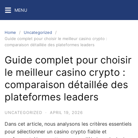
Skip
MENU
to
content
Home
Uncategorized
Guide complet pour choisir le meilleur casino crypto :
comparaison détaillée des plateformes leaders
Guide complet pour choisir
le meilleur casino crypto :
comparaison détaillée des
plateformes leaders
UNCATEGORIZED
·
APRIL 19, 2026
Dans cet article, nous analysons les critères essentiels
pour sélectionner un casino crypto fiable et