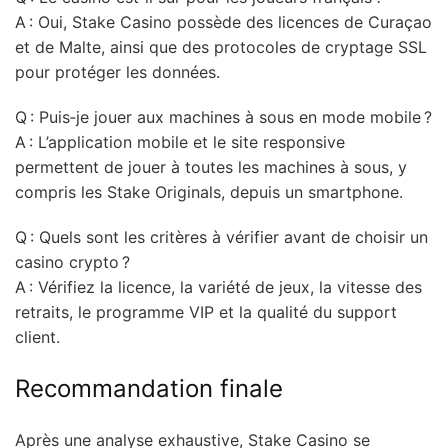
A : Oui, Stake Casino possède des licences de Curaçao
et de Malte, ainsi que des protocoles de cryptage SSL
pour protéger les données.
Q : Puis‑je jouer aux machines à sous en mode mobile ?
A : L’application mobile et le site responsive
permettent de jouer à toutes les machines à sous, y
compris les Stake Originals, depuis un smartphone.
Q : Quels sont les critères à vérifier avant de choisir un
casino crypto ?
A : Vérifiez la licence, la variété de jeux, la vitesse des
retraits, le programme VIP et la qualité du support
client.
Recommandation finale
Après une analyse exhaustive, Stake Casino se