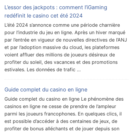
L’essor des jackpots : comment l’iGaming
redéfinit le casino cet été 2024
L’été 2024 s’annonce comme une période charnière
pour l’industrie du jeu en ligne. Après un hiver marqué
par l’entrée en vigueur de nouvelles directives de l’ANJ
et par l’adoption massive du cloud, les plateformes
voient affluer des millions de joueurs désireux de
profiter du soleil, des vacances et des promotions
estivales. Les données de trafic …
Guide complet du casino en ligne
Guide complet du casino en ligne Le phénomène des
casinos en ligne ne cesse de prendre de l’ampleur
parmi les joueurs francophones. En quelques clics, il
est possible d’accéder à des centaines de jeux, de
profiter de bonus alléchants et de jouer depuis son