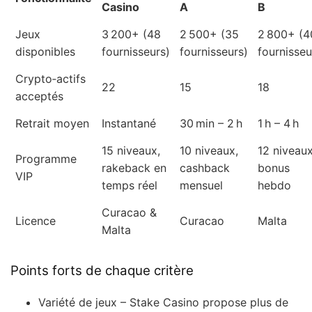
Casino
A
B
Jeux
3 200+ (48
2 500+ (35
2 800+ (4
disponibles
fournisseurs)
fournisseurs)
fournisseu
Crypto‑actifs
22
15
18
acceptés
Retrait moyen
Instantané
30 min – 2 h
1 h – 4 h
15 niveaux,
10 niveaux,
12 niveaux
Programme
rakeback en
cashback
bonus
VIP
temps réel
mensuel
hebdo
Curacao &
Licence
Curacao
Malta
Malta
Points forts de chaque critère
Variété de jeux – Stake Casino propose plus de