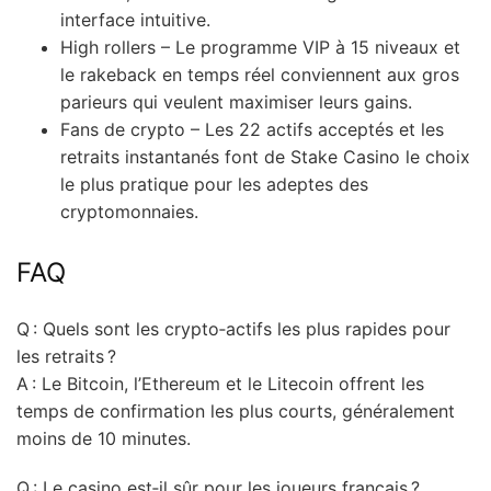
interface intuitive.
High rollers – Le programme VIP à 15 niveaux et
le rakeback en temps réel conviennent aux gros
parieurs qui veulent maximiser leurs gains.
Fans de crypto – Les 22 actifs acceptés et les
retraits instantanés font de Stake Casino le choix
le plus pratique pour les adeptes des
cryptomonnaies.
FAQ
Q : Quels sont les crypto‑actifs les plus rapides pour
les retraits ?
A : Le Bitcoin, l’Ethereum et le Litecoin offrent les
temps de confirmation les plus courts, généralement
moins de 10 minutes.
Q : Le casino est‑il sûr pour les joueurs français ?