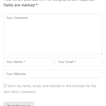
fields are marked
*
Save my name, email, and website in this browser for the
next time I comment.