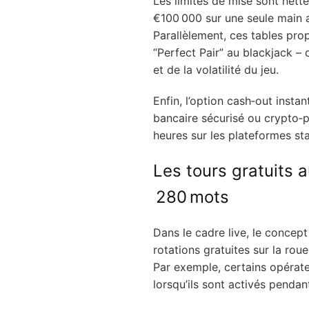
Les limites de mise sont nette
€100 000 sur une seule main a
Parallèlement, ces tables pro
“Perfect Pair” au blackjack –
et de la volatilité du jeu.
Enfin, l’option cash‑out inst
bancaire sécurisé ou crypto‑p
heures sur les plateformes st
Les tours gratuits 
280 mots
Dans le cadre live, le concept
rotations gratuites sur la roue
Par exemple, certains opérat
lorsqu’ils sont activés pendan