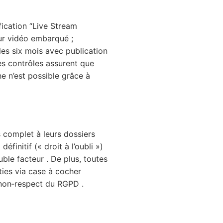
fication “Live Stream
eur vidéo embarqué ;
 les six mois avec publication
es contrôles assurent que
he n’est possible grâce à
 complet à leurs dossiers
initif (« droit à l’oubli »)
ble facteur . De plus, toutes
ties via case à cocher
u non‑respect du RGPD .