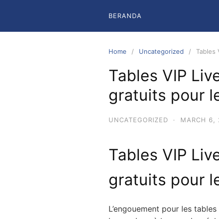
Skip
BERANDA
to
content
Home
Uncategorized
Tables 
Tables VIP Liv
gratuits pour l
UNCATEGORIZED
·
MARCH 6, 
Tables VIP Liv
gratuits pour l
L’engouement pour les tables V