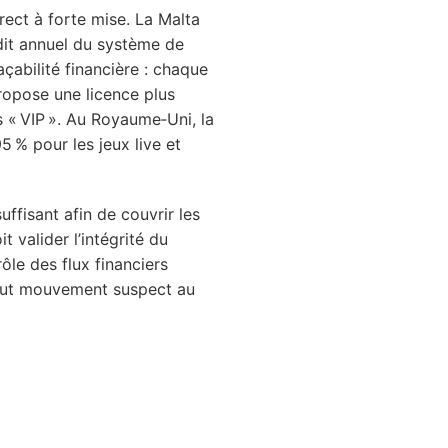
rect à forte mise. La Malta
dit annuel du système de
raçabilité financière : chaque
ropose une licence plus
 « VIP ». Au Royaume‑Uni, la
 % pour les jeux live et
ffisant afin de couvrir les
 valider l’intégrité du
ôle des flux financiers
tout mouvement suspect au