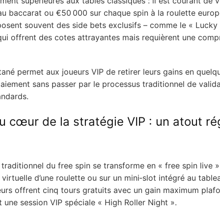
ment supérieures aux tables classiques : il est courant de vo
u baccarat ou €50 000 sur chaque spin à la roulette europ
posent souvent des side bets exclusifs – comme le « Lucky S
 qui offrent des cotes attrayantes mais requièrent une comp
antané permet aux joueurs VIP de retirer leurs gains en quel
aiement sans passer par le processus traditionnel de valida
andards.
au cœur de la stratégie VIP : un atout r
 traditionnel du free spin se transforme en « free spin live »
 virtuelle d’une roulette ou sur un mini‑slot intégré au tablea
eurs offrent cinq tours gratuits avec un gain maximum pla
t une session VIP spéciale « High Roller Night ».