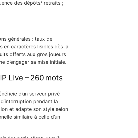
uence des dépôts/ retraits ;
ons générales : taux de
 en caractères lisibles dès la
its offerts aux gros joueurs
 d’engager sa mise initiale.
VIP Live – 260 mots
énéficie d’un serveur privé
 d’interruption pendant la
tion et adapte son style selon
elle similaire à celle d’un