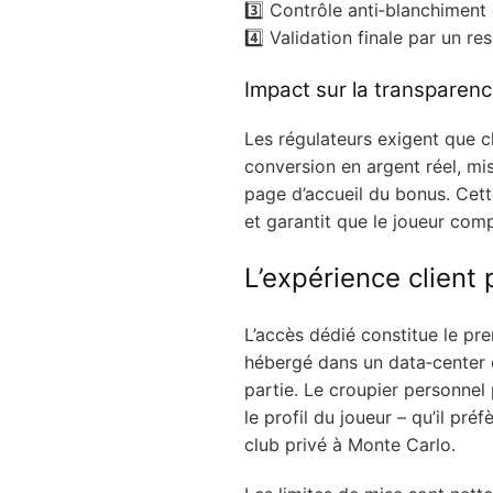
3️⃣ Contrôle anti‑blanchiment 
4️⃣ Validation finale par un r
Impact sur la transparenc
Les régulateurs exigent que c
conversion en argent réel, mis
page d’accueil du bonus. Cett
et garantit que le joueur com
L’expérience client 
L’accès dédié constitue le pre
hébergé dans un data‑center ce
partie. Le croupier personnel 
le profil du joueur – qu’il pr
club privé à Monte Carlo.