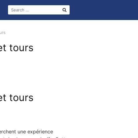
SEARCH
FOR:
urs
et tours
et tours
herchent une expérience