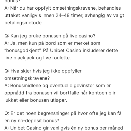
bonus?
A: Når du har oppfylt omsetningskravene, behandles
uttaket vanligvis innen 24–48 timer, avhengig av valgt
betalingsmetode.
Q: Kan jeg bruke bonusen på live casino?
A: Ja, men kun på bord som er merket som
“bonusgodkjent”. På Unibet Casino inkluderer dette
live blackjack og live roulette.
Q: Hva skjer hvis jeg ikke oppfyller
omsetningskravene?
A: Bonusmidlene og eventuelle gevinster som er
oppnådd fra bonusen vil bortfalle når kontoen blir
lukket eller bonusen utløper.
Q: Er det noen begrensninger på hvor ofte jeg kan få
en ny no‑deposit bonus?
A: Unibet Casino gir vanligvis én ny bonus per måned