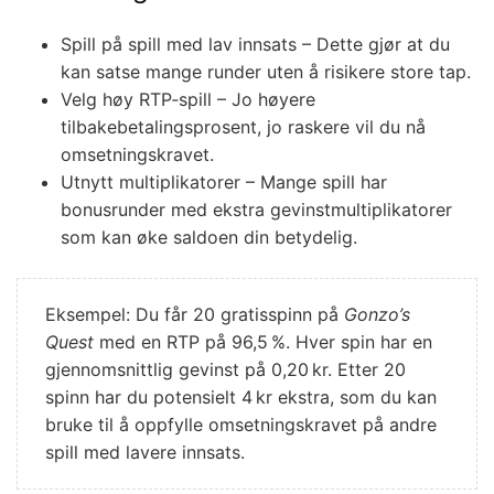
Spill på spill med lav innsats – Dette gjør at du
kan satse mange runder uten å risikere store tap.
Velg høy RTP‑spill – Jo høyere
tilbakebetalingsprosent, jo raskere vil du nå
omsetningskravet.
Utnytt multiplikatorer – Mange spill har
bonusrunder med ekstra gevinstmultiplikatorer
som kan øke saldoen din betydelig.
Eksempel: Du får 20 gratisspinn på
Gonzo’s
Quest
med en RTP på 96,5 %. Hver spin har en
gjennomsnittlig gevinst på 0,20 kr. Etter 20
spinn har du potensielt 4 kr ekstra, som du kan
bruke til å oppfylle omsetningskravet på andre
spill med lavere innsats.