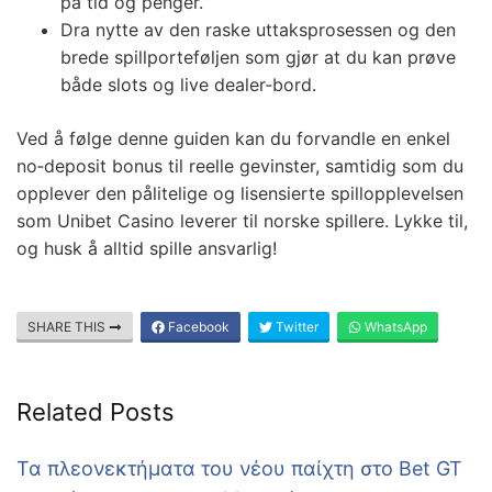
på tid og penger.
Dra nytte av den raske uttaksprosessen og den
brede spillporteføljen som gjør at du kan prøve
både slots og live dealer‑bord.
Ved å følge denne guiden kan du forvandle en enkel
no‑deposit bonus til reelle gevinster, samtidig som du
opplever den pålitelige og lisensierte spillopplevelsen
som Unibet Casino leverer til norske spillere. Lykke til,
og husk å alltid spille ansvarlig!
SHARE THIS
Facebook
Twitter
WhatsApp
Related Posts
Τα πλεονεκτήματα του νέου παίχτη στο Bet GT