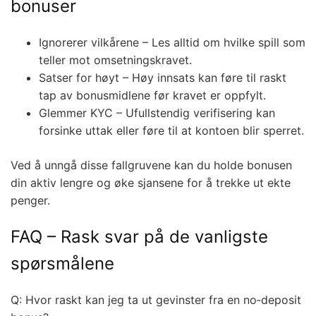
bonuser
Ignorerer vilkårene – Les alltid om hvilke spill som
teller mot omsetningskravet.
Satser for høyt – Høy innsats kan føre til raskt
tap av bonusmidlene før kravet er oppfylt.
Glemmer KYC – Ufullstendig verifisering kan
forsinke uttak eller føre til at kontoen blir sperret.
Ved å unngå disse fallgruvene kan du holde bonusen
din aktiv lengre og øke sjansene for å trekke ut ekte
penger.
FAQ – Rask svar på de vanligste
spørsmålene
Q: Hvor raskt kan jeg ta ut gevinster fra en no‑deposit