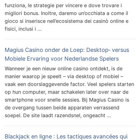
funziona, le strategie per vincere e dove trovare i
migliori bonus. Inoltre, daremo un’occhiata a come il
gioco si inserisce nell’ecosistema dei casinò online e
fisici, inclusi i …
Magius Casino onder de Loep: Desktop‑ versus
Mobiele Ervaring voor Nederlandse Spelers
Wanneer je een nieuw online casino ontdekt, is de
manier waarop je speelt – via desktop of mobiel –
vaak een doorslaggevende factor. Veel spelers starten
op hun computer, maar schakelen later over naar de
smartphone voor snelle sessies. Bij Magius Casino is
de overgang tussen beide apparaten verrassend
soepel. De site laadt razendsnel, ongeacht …
Blackjack en ligne : Les tactiques avancées qui