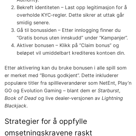
Bekreft identiteten – Last opp legitimasjon for å
overholde KYC‑regler. Dette sikrer at uttak går
smidig senere.
Gå til bonussiden – Etter innlogging finner du
“Gratis bonus uten innskudd” under “Kampanjer”.
Aktiver bonusen – Klikk på “Claim bonus” og
beløpet vil umiddelbart krediteres kontoen din.
Etter aktivering kan du bruke bonusen i alle spill som
er merket med “Bonus godkjent”. Dette inkluderer
populære titler fra spillleverandører som NetEnt, Play’n
GO og Evolution Gaming – blant dem er
Starburst
,
Book of Dead
og live dealer‑versjonen av
Lightning
Blackjack
.
Strategier for å oppfylle
omsetningskravene raskt