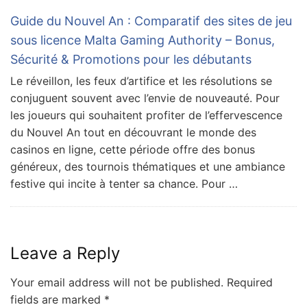
Guide du Nouvel An : Comparatif des sites de jeu
sous licence Malta Gaming Authority – Bonus,
Sécurité & Promotions pour les débutants
Le réveillon, les feux d’artifice et les résolutions se
conjuguent souvent avec l’envie de nouveauté. Pour
les joueurs qui souhaitent profiter de l’effervescence
du Nouvel An tout en découvrant le monde des
casinos en ligne, cette période offre des bonus
généreux, des tournois thématiques et une ambiance
festive qui incite à tenter sa chance. Pour …
Leave a Reply
Your email address will not be published.
Required
fields are marked
*