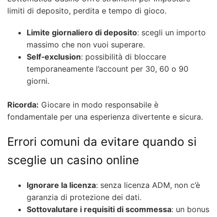
limiti di deposito, perdita e tempo di gioco.
Limite giornaliero di deposito
: scegli un importo
massimo che non vuoi superare.
Self‑exclusion
: possibilità di bloccare
temporaneamente l’account per 30, 60 o 90
giorni.
Ricorda:
Giocare in modo responsabile è
fondamentale per una esperienza divertente e sicura.
Errori comuni da evitare quando si
sceglie un casino online
Ignorare la licenza
: senza licenza ADM, non c’è
garanzia di protezione dei dati.
Sottovalutare i requisiti di scommessa
: un bonus