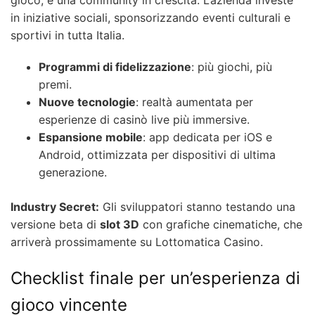
gioco; è una community in crescita. L’azienda investe
in iniziative sociali, sponsorizzando eventi culturali e
sportivi in tutta Italia.
Programmi di fidelizzazione
: più giochi, più
premi.
Nuove tecnologie
: realtà aumentata per
esperienze di casinò live più immersive.
Espansione mobile
: app dedicata per iOS e
Android, ottimizzata per dispositivi di ultima
generazione.
Industry Secret:
Gli sviluppatori stanno testando una
versione beta di
slot 3D
con grafiche cinematiche, che
arriverà prossimamente su Lottomatica Casino.
Checklist finale per un’esperienza di
gioco vincente