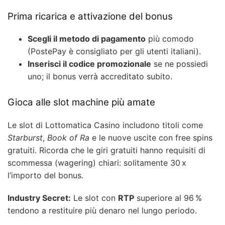
Prima ricarica e attivazione del bonus
Scegli il metodo di pagamento
più comodo
(PostePay è consigliato per gli utenti italiani).
Inserisci il codice promozionale
se ne possiedi
uno; il bonus verrà accreditato subito.
Gioca alle slot machine più amate
Le slot di Lottomatica Casino includono titoli come
Starburst
,
Book of Ra
e le nuove uscite con free spins
gratuiti. Ricorda che le giri gratuiti hanno requisiti di
scommessa (wagering) chiari: solitamente 30 x
l’importo del bonus.
Industry Secret:
Le slot con
RTP
superiore al 96 %
tendono a restituire più denaro nel lungo periodo.