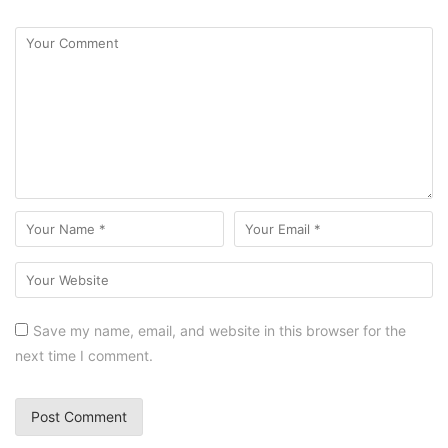
Save my name, email, and website in this browser for the
next time I comment.