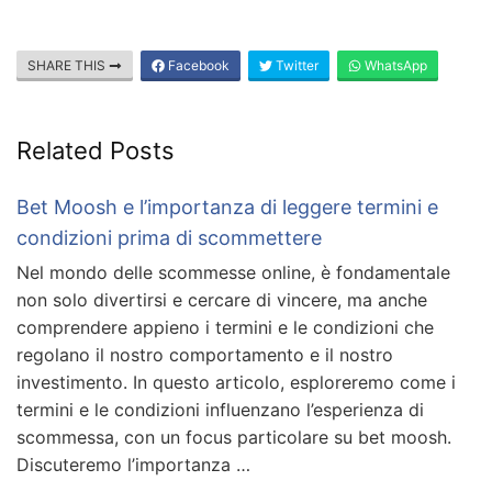
SHARE THIS
Facebook
Twitter
WhatsApp
Related Posts
Bet Moosh e l’importanza di leggere termini e
condizioni prima di scommettere
Nel mondo delle scommesse online, è fondamentale
non solo divertirsi e cercare di vincere, ma anche
comprendere appieno i termini e le condizioni che
regolano il nostro comportamento e il nostro
investimento. In questo articolo, esploreremo come i
termini e le condizioni influenzano l’esperienza di
scommessa, con un focus particolare su bet moosh.
Discuteremo l’importanza …