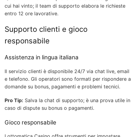
cui hai vinto; il team di supporto elabora le richieste
entro 12 ore lavorative.
Supporto clienti e gioco
responsabile
Assistenza in lingua italiana
Il servizio clienti è disponibile 24/7 via chat live, email
e telefono. Gli operatori sono formati per rispondere a
domande su bonus, pagamenti e problemi tecnici.
Pro Tip:
Salva la chat di supporto; è una prova utile in
caso di dispute su bonus o pagamenti.
Gioco responsabile
Lottomatica Casino offre strumenti per impostare