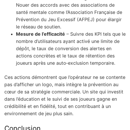
Nouer des accords avec des associations de
santé mentale comme l’Association Française de
Prévention du Jeu Excessif (AFPEJ) pour élargir
le réseau de soutien.
Mesure de l’efficacité
– Suivre des KPI tels que le
nombre d’utilisateurs ayant activé une limite de
dépôt, le taux de conversion des alertes en
actions concrètes et le taux de rétention des
joueurs après une auto‑exclusion temporaire.
Ces actions démontrent que l’opérateur ne se contente
pas d’afficher un logo, mais intègre la prévention au
cœur de sa stratégie commerciale. Un site qui investit
dans l’éducation et le suivi de ses joueurs gagne en
crédibilité et en fidélité, tout en contribuant à un
environnement de jeu plus sain.
Conclusion