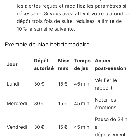
les alertes reçues et modifiez les paramètres si
nécessaire. Si vous avez atteint votre plafond de
dépôt trois fois de suite, réduisez la limite de
10 % la semaine suivante.
Exemple de plan hebdomadaire
Dépôt
Mise
Temps
Action
Jour
autorisé
max
de jeu
post‑session
Vérifier le
Lundi
30 €
15 €
45 min
rapport
Noter les
Mercredi
30 €
15 €
45 min
émotions
Pause de 24 h
Vendredi
30 €
15 €
45 min
si
dépassement