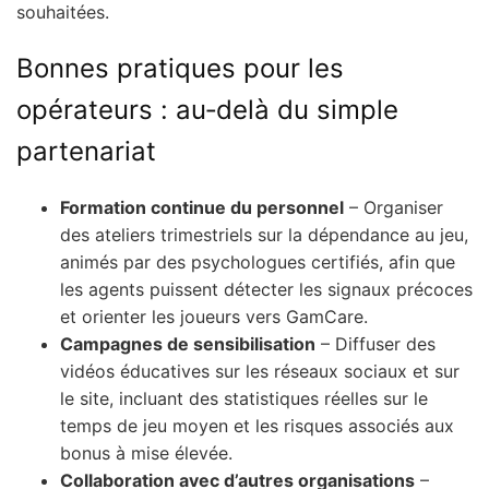
souhaitées.
Bonnes pratiques pour les
opérateurs : au‑delà du simple
partenariat
Formation continue du personnel
– Organiser
des ateliers trimestriels sur la dépendance au jeu,
animés par des psychologues certifiés, afin que
les agents puissent détecter les signaux précoces
et orienter les joueurs vers GamCare.
Campagnes de sensibilisation
– Diffuser des
vidéos éducatives sur les réseaux sociaux et sur
le site, incluant des statistiques réelles sur le
temps de jeu moyen et les risques associés aux
bonus à mise élevée.
Collaboration avec d’autres organisations
–