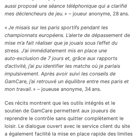
aussi proposé une séance téléphonique qui a clarifié
mes déclencheurs de jeu. »
– joueur anonyme, 28 ans.
« Je misais sur les paris sportifs pendant les
championnats européens. L’alerte de dépassement de
mise m’a fait réaliser que je jouais sous l’effet du
stress. J’ai immédiatement mis en place une
auto‑exclusion de 7 jours et, grâce aux rapports
d’activité, j’ai pu identifier les matchs où je parlais
impulsivement. Après avoir suivi les conseils de
GamCare, j’ai retrouvé un équilibre entre mes paris et
mon travail. »
– joueuse anonyme, 34 ans.
Ces récits montrent que les outils intégrés et le
soutien de GamCare permettent aux joueurs de
reprendre le contrôle sans quitter complètement le
loisir. Le dialogue ouvert avec le service client du site
a également facilité la mise en place rapide des limites