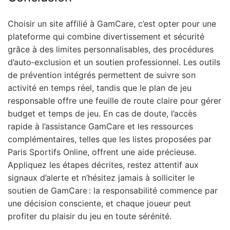
Choisir un site affilié à GamCare, c’est opter pour une
plateforme qui combine divertissement et sécurité
grâce à des limites personnalisables, des procédures
d’auto‑exclusion et un soutien professionnel. Les outils
de prévention intégrés permettent de suivre son
activité en temps réel, tandis que le plan de jeu
responsable offre une feuille de route claire pour gérer
budget et temps de jeu. En cas de doute, l’accès
rapide à l’assistance GamCare et les ressources
complémentaires, telles que les listes proposées par
Paris Sportifs Online, offrent une aide précieuse.
Appliquez les étapes décrites, restez attentif aux
signaux d’alerte et n’hésitez jamais à solliciter le
soutien de GamCare : la responsabilité commence par
une décision consciente, et chaque joueur peut
profiter du plaisir du jeu en toute sérénité.