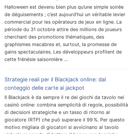
Halloween est devenu bien plus qu’une simple soirée
de déguisements ; c’est aujourd’hui un véritable levier
commercial pour les opérateurs de jeux en ligne. La
période du 31 octobre attire des millions de joueurs
cherchant des promotions thématiques, des
graphismes macabres et, surtout, la promesse de
gains spectaculaires. Les développeurs profitent de
cette frénésie saisonnière …
Strategie reali per il Blackjack online: dal
conteggio delle carte ai jackpot
Il Blackjack è da sempre il re dei giochi da tavolo nei
casinò online: combina semplicità di regole, possibilità
di decisioni strategiche e un tasso di ritorno al
giocatore (RTP) che può superare il 99 %. Per questo
motivo migliaia di giocatori si avvicinano al tavolo