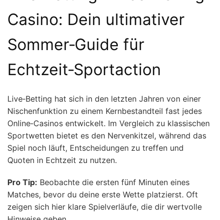
Casino: Dein ultimativer
Sommer‑Guide für
Echtzeit‑Sportaction
Live‑Betting hat sich in den letzten Jahren von einer
Nischenfunktion zu einem Kernbestandteil fast jedes
Online‑Casinos entwickelt. Im Vergleich zu klassischen
Sportwetten bietet es den Nervenkitzel, während das
Spiel noch läuft, Entscheidungen zu treffen und
Quoten in Echtzeit zu nutzen.
Pro Tip:
Beobachte die ersten fünf Minuten eines
Matches, bevor du deine erste Wette platzierst. Oft
zeigen sich hier klare Spielverläufe, die dir wertvolle
Hinweise geben.