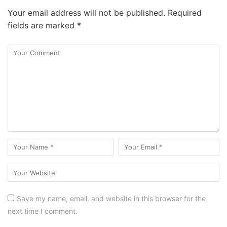
Your email address will not be published.
Required
fields are marked
*
Save my name, email, and website in this browser for the
next time I comment.