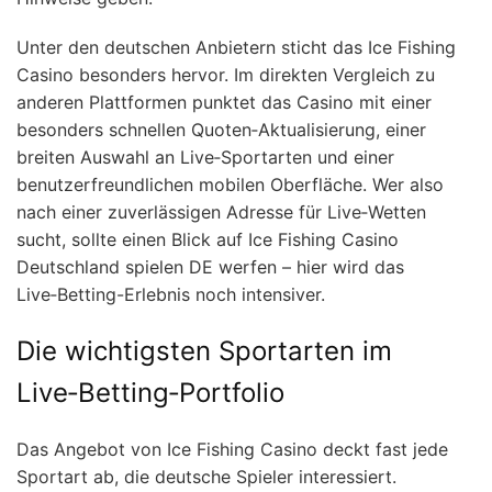
Unter den deutschen Anbietern sticht das Ice Fishing
Casino besonders hervor. Im direkten Vergleich zu
anderen Plattformen punktet das Casino mit einer
besonders schnellen Quoten‑Aktualisierung, einer
breiten Auswahl an Live‑Sportarten und einer
benutzerfreundlichen mobilen Oberfläche. Wer also
nach einer zuverlässigen Adresse für Live‑Wetten
sucht, sollte einen Blick auf Ice Fishing Casino
Deutschland spielen DE werfen – hier wird das
Live‑Betting-Erlebnis noch intensiver.
Die wichtigsten Sportarten im
Live‑Betting‑Portfolio
Das Angebot von Ice Fishing Casino deckt fast jede
Sportart ab, die deutsche Spieler interessiert.