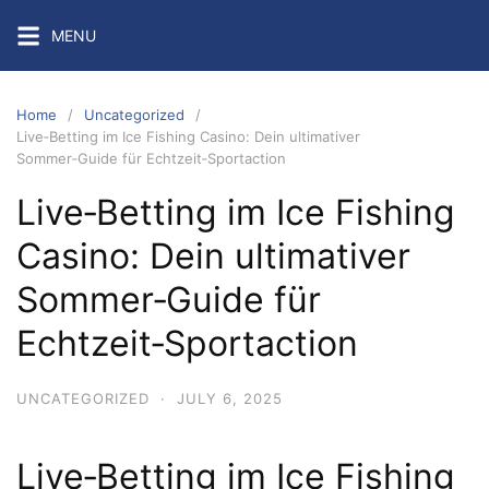
Skip
MENU
to
content
Home
Uncategorized
Live‑Betting im Ice Fishing Casino: Dein ultimativer
Sommer‑Guide für Echtzeit‑Sportaction
Live‑Betting im Ice Fishing
Casino: Dein ultimativer
Sommer‑Guide für
Echtzeit‑Sportaction
UNCATEGORIZED
·
JULY 6, 2025
Live‑Betting im Ice Fishing