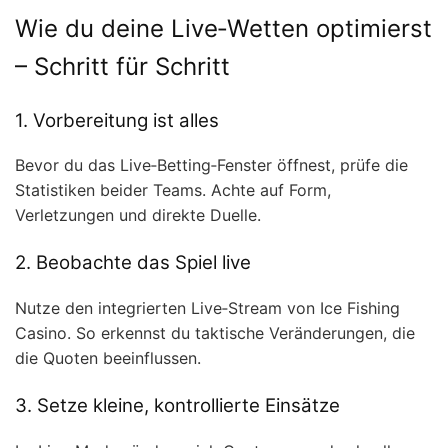
Wie du deine Live‑Wetten optimierst
– Schritt für Schritt
1. Vorbereitung ist alles
Bevor du das Live‑Betting‑Fenster öffnest, prüfe die
Statistiken beider Teams. Achte auf Form,
Verletzungen und direkte Duelle.
2. Beobachte das Spiel live
Nutze den integrierten Live‑Stream von Ice Fishing
Casino. So erkennst du taktische Veränderungen, die
die Quoten beeinflussen.
3. Setze kleine, kontrollierte Einsätze