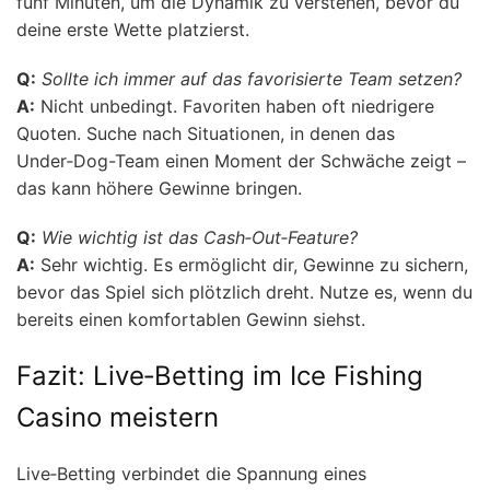
fünf Minuten, um die Dynamik zu verstehen, bevor du
deine erste Wette platzierst.
Q:
Sollte ich immer auf das favorisierte Team setzen?
A:
Nicht unbedingt. Favoriten haben oft niedrigere
Quoten. Suche nach Situationen, in denen das
Under‑Dog-Team einen Moment der Schwäche zeigt –
das kann höhere Gewinne bringen.
Q:
Wie wichtig ist das Cash‑Out‑Feature?
A:
Sehr wichtig. Es ermöglicht dir, Gewinne zu sichern,
bevor das Spiel sich plötzlich dreht. Nutze es, wenn du
bereits einen komfortablen Gewinn siehst.
Fazit: Live‑Betting im Ice Fishing
Casino meistern
Live‑Betting verbindet die Spannung eines