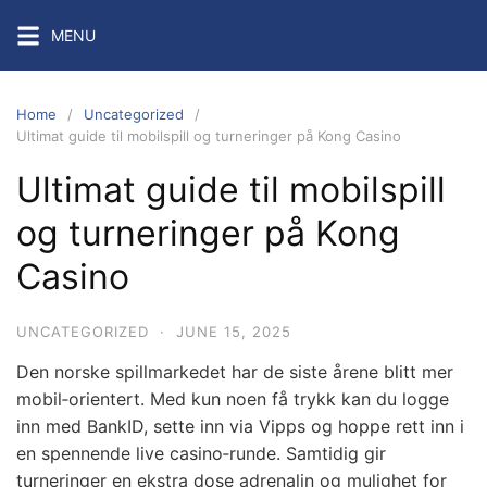
Skip
MENU
to
content
Home
Uncategorized
Ultimat guide til mobilspill og turneringer på Kong Casino
Ultimat guide til mobilspill
og turneringer på Kong
Casino
UNCATEGORIZED
·
JUNE 15, 2025
Den norske spillmarkedet har de siste årene blitt mer
mobil‑orientert. Med kun noen få trykk kan du logge
inn med BankID, sette inn via Vipps og hoppe rett inn i
en spennende live casino‑runde. Samtidig gir
turneringer en ekstra dose adrenalin og mulighet for