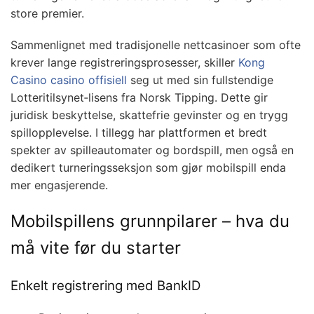
store premier.
Sammenlignet med tradisjonelle nettcasinoer som ofte
krever lange registreringsprosesser, skiller
Kong
Casino casino offisiell
seg ut med sin fullstendige
Lotteritilsynet‑lisens fra Norsk Tipping. Dette gir
juridisk beskyttelse, skattefrie gevinster og en trygg
spillopplevelse. I tillegg har plattformen et bredt
spekter av spilleautomater og bordspill, men også en
dedikert turneringsseksjon som gjør mobilspill enda
mer engasjerende.
Mobilspillens grunnpilarer – hva du
må vite før du starter
Enkelt registrering med BankID