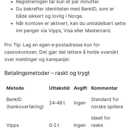
Registreringen tar kun et par minutter.
Du bekrefter identiteten med BankID, som er
både sikkert og lovlig i Norge.
Når kontoen er aktivert, kan du umiddelbart sette
inn penger via Vipps, Visa eller Mastercard.
Pro Tip: Lag en egen e‑postadresse kun for
casinokontoen. Det gjør det lettere å holde oversikt
over meldinger og kampanjer.
Betalingsmetoder – raskt og trygt
Metode
Uttakstid
Avgift
Kommentar
BankID
Standard for
24‑48 t
Ingen
(bankoverføring)
norske spillere
Ideell for
Vipps
0‑2 t
Ingen
raske