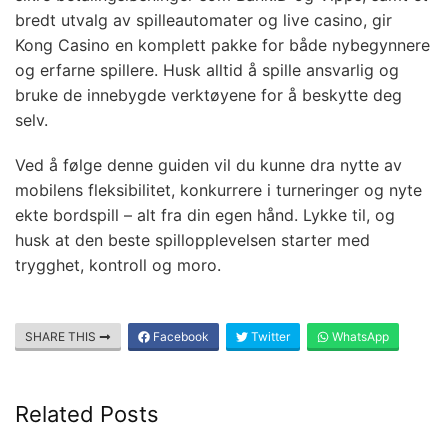
bredt utvalg av spilleautomater og live casino, gir
Kong Casino en komplett pakke for både nybegynnere
og erfarne spillere. Husk alltid å spille ansvarlig og
bruke de innebygde verktøyene for å beskytte deg
selv.
Ved å følge denne guiden vil du kunne dra nytte av
mobilens fleksibilitet, konkurrere i turneringer og nyte
ekte bordspill – alt fra din egen hånd. Lykke til, og
husk at den beste spillopplevelsen starter med
trygghet, kontroll og moro.
SHARE THIS
Facebook
Twitter
WhatsApp
Related Posts