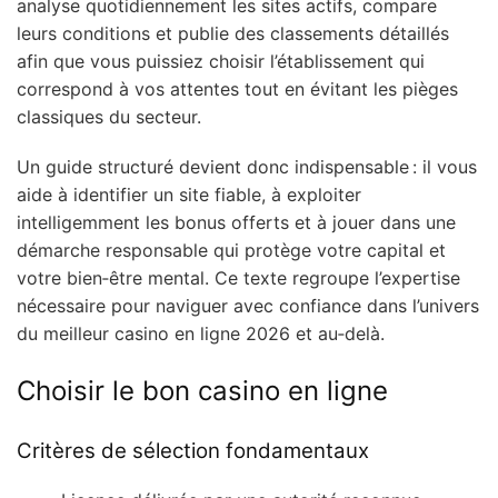
analyse quotidiennement les sites actifs, compare
leurs conditions et publie des classements détaillés
afin que vous puissiez choisir l’établissement qui
correspond à vos attentes tout en évitant les pièges
classiques du secteur.
Un guide structuré devient donc indispensable : il vous
aide à identifier un site fiable, à exploiter
intelligemment les bonus offerts et à jouer dans une
démarche responsable qui protège votre capital et
votre bien‑être mental. Ce texte regroupe l’expertise
nécessaire pour naviguer avec confiance dans l’univers
du meilleur casino en ligne 2026 et au‑delà.
Choisir le bon casino en ligne
Critères de sélection fondamentaux