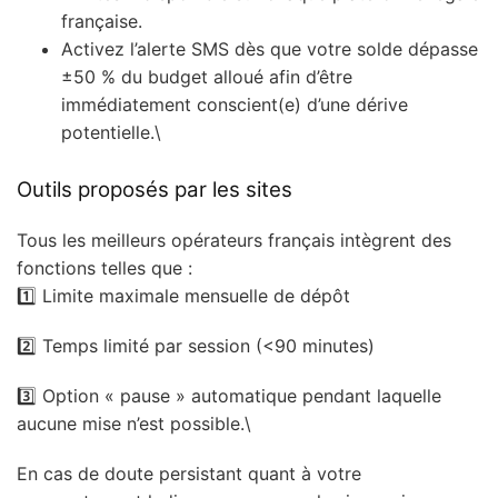
française.
Activez l’alerte SMS dès que votre solde dépasse
±50 % du budget alloué afin d’être
immédiatement conscient(e) d’une dérive
potentielle.\
Outils proposés par les sites
Tous les meilleurs opérateurs français intègrent des
fonctions telles que :
1️⃣ Limite maximale mensuelle de dépôt
2️⃣ Temps limité par session (<90 minutes)
3️⃣ Option « pause » automatique pendant laquelle
aucune mise n’est possible.\
En cas de doute persistant quant à votre