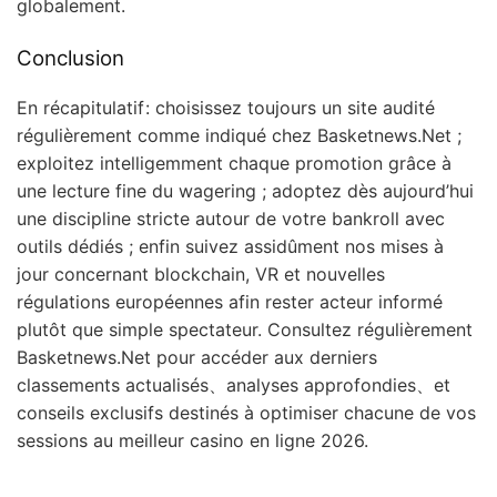
globalement.
Conclusion
En récapitulatif : choisissez toujours un site audité
régulièrement comme indiqué chez Basketnews.Net ;
exploitez intelligemment chaque promotion grâce à
une lecture fine du wagering ; adoptez dès aujourd’hui
une discipline stricte autour de votre bankroll avec
outils dédiés ; enfin suivez assidûment nos mises à
jour concernant blockchain, VR et nouvelles
régulations européennes afin rester acteur informé
plutôt que simple spectateur.​ Consultez régulièrement
Basketnews.Net pour accéder aux derniers
classements actualisés、analyses approfondies、et
conseils exclusifs destinés à optimiser chacune de vos
sessions au meilleur casino en ligne 2026.​