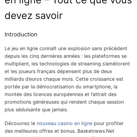
devez savoir
Introduction
Le jeu en ligne connaît une explosion sans précédent
depuis les cinq dernières années : les plateformes se
multiplient, les technologies de streaming s’améliorent
et les joueurs français dépensent plus de deux
milliards d’euros chaque mois. Cette croissance est
portée par la démocratisation du smartphone, la
montée des licences européennes et l’attrait des
promotions généreuses qui rendent chaque session
plus séduisante que jamais.
Découvrez le
nouveau casino en ligne
pour profiter
des meilleures offres et bonus. Basketnews.Net