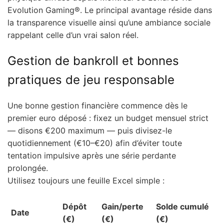
Evolution Gaming®. Le principal avantage réside dans
la transparence visuelle ainsi qu’une ambiance sociale
rappelant celle d’un vrai salon réel.
Gestion de bankroll et bonnes
pratiques de jeu responsable
Une bonne gestion financière commence dès le
premier euro déposé : fixez un budget mensuel strict
— disons €200 maximum — puis divisez-le
quotidiennement (€10–€20) afin d’éviter toute
tentation impulsive après une série perdante
prolongée.
Utilisez toujours une feuille Excel simple :
Dépôt
Gain/perte
Solde cumulé
Date
(€)
(€)
(€)