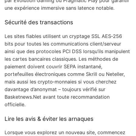
par Evolution Gaming ou Pragmatic Play pour garantir
une expérience immersive sans latence notable.
Sécurité des transactions
Les sites fiables utilisent un cryptage SSL AES‑256
bits pour toutes les communications client/serveur
ainsi que des protocoles PCI DSS lorsqu’ils manipulent
les cartes bancaires classiques. Les méthodes de
paiement doivent couvrir SEPA instantané,
portefeuilles électroniques comme Skrill ou Neteller,
mais aussi les crypto‑monnaies si vous cherchez
davantage d’anonymat – toujours vérifié sur
Basketnews.Net avant toute recommandation
officielle.
Lire les avis & éviter les arnaques
Lorsque vous explorez un nouveau site, commencez