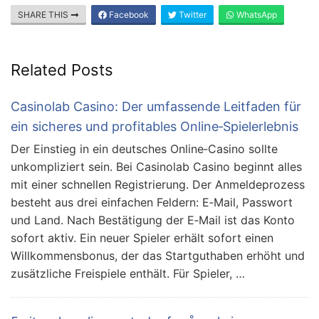
SHARE THIS
Facebook
Twitter
WhatsApp
Related Posts
Casinolab Casino: Der umfassende Leitfaden für
ein sicheres und profitables Online‑Spielerlebnis
Der Einstieg in ein deutsches Online‑Casino sollte
unkompliziert sein. Bei Casinolab Casino beginnt alles
mit einer schnellen Registrierung. Der Anmeldeprozess
besteht aus drei einfachen Feldern: E‑Mail, Passwort
und Land. Nach Bestätigung der E‑Mail ist das Konto
sofort aktiv. Ein neuer Spieler erhält sofort einen
Willkommensbonus, der das Startguthaben erhöht und
zusätzliche Freispiele enthält. Für Spieler, …