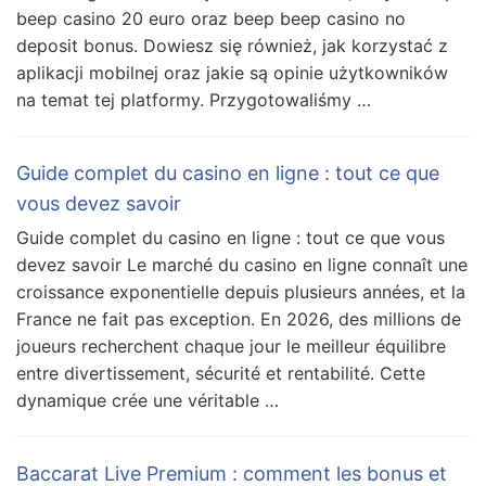
beep casino 20 euro oraz beep beep casino no
deposit bonus. Dowiesz się również, jak korzystać z
aplikacji mobilnej oraz jakie są opinie użytkowników
na temat tej platformy. Przygotowaliśmy …
Guide complet du casino en ligne : tout ce que
vous devez savoir
Guide complet du casino en ligne : tout ce que vous
devez savoir Le marché du casino en ligne connaît une
croissance exponentielle depuis plusieurs années, et la
France ne fait pas exception. En 2026, des millions de
joueurs recherchent chaque jour le meilleur équilibre
entre divertissement, sécurité et rentabilité. Cette
dynamique crée une véritable …
Baccarat Live Premium : comment les bonus et