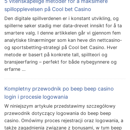
5 vitenskapelige metoder for å maksimere
spillopplevelsen på Cool bet Casino
Den digitale spillverdenen er i konstant utvikling, og
spillerne søker stadig mer data‑drevet innsikt for å ta
smartere valg. I denne artikkelen går vi gjennom fem
analytiske tilnærminger som kan heve din nettcasino‑
og sportsbetting‑strategi på Cool bet Casino. Hver
metode er basert på konkrete tall, spillteori og
bransjeerfaring – perfekt for både nybegynnere og
erfarne …
Kompletny przewodnik po beep beep casino
login i procesie logowania
W niniejszym artykule przedstawimy szczegółowy
przewodnik dotyczący logowania do beep beep
casino. Omówimy proces rejestracji oraz logowania, a
także zagadnienia związane z bonusami, w tym beep